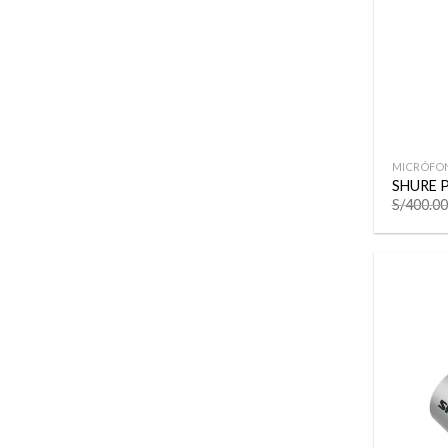
+
MICRÓFO
SHURE 
S/
400.00