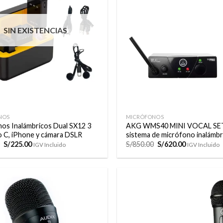
a la
lista de
deseos
SIN EXISTENCIAS
+
NOS
MICRÓFONOS
os Inalámbricos Dual SX12 3
AKG WMS40 MINI VOCAL SE
o C, iPhone y cámara DSLR
sistema de micrófono inalámbr
El
El
El
El
S/
225.00
S/
850.00
S/
620.00
IGV Incluido
IGV Incluido
precio
precio
precio
precio
original
actual
original
actual
era:
es:
era:
es:
S/275.00.
S/225.00.
S/850.00.
S/620.00.
Añadir
a la