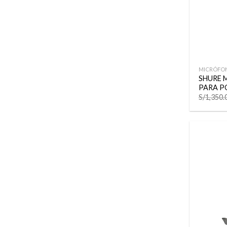
+
MICRÓFO
SHURE 
PARA P
S/
1,350.