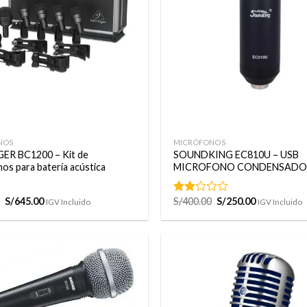
deseos
+
NOS
MICRÓFONOS
ER BC1200 – Kit de
SOUNDKING EC810U – USB
os para batería acústica
MICROFONO CONDENSADO
El
El
El
El
S/
645.00
S/
400.00
S/
250.00
Valorado
IGV Incluido
IGV Incluido
precio
precio
precio
precio
con
original
actual
original
actual
2.00
era:
es:
era:
es:
de 5
S/750.00.
S/645.00.
S/400.00.
S/250.00.
Añadir
a la