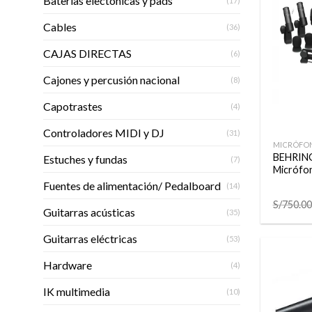
Baterias electónicas y pads
(17)
Cables
(36)
CAJAS DIRECTAS
(6)
Cajones y percusión nacional
(8)
Capotrastes
(4)
+
Controladores MIDI y DJ
(31)
MICRÓFO
BEHRING
Estuches y fundas
(7)
Micrófon
Fuentes de alimentación/ Pedalboard
(14)
S/
750.00
Guitarras acústicas
(35)
Guitarras eléctricas
(53)
Hardware
(4)
IK multimedia
(10)