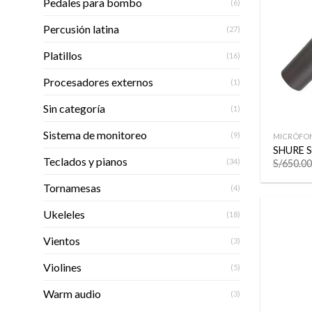
Pedales para bombo
(6)
Percusión latina
(27)
Platillos
(16)
Procesadores externos
(1)
Sin categoría
(1)
+
Sistema de monitoreo
(9)
MICRÓFO
SHURE 
Teclados y pianos
(34)
S/
650.00
Tornamesas
(4)
Ukeleles
(18)
Vientos
(3)
Violines
(5)
Warm audio
(3)