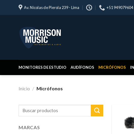
Skip
Av. Nicolas de Pierola 239 - Lima
+51 949079604
to
content
MONITORES DE ESTUDIO
AUDÍFONOS
MICRÓFONOS
I
Inicio
/
Micrófonos
Buscar
por:
MARCAS