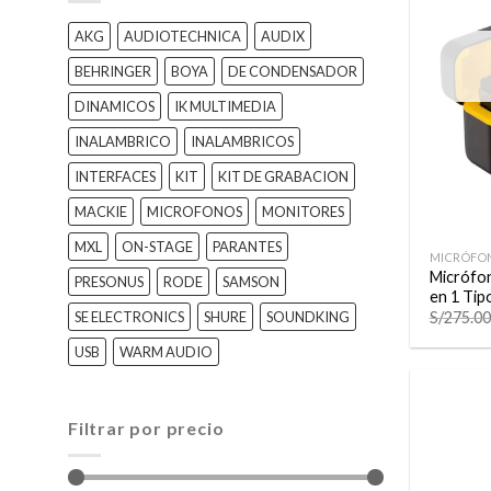
AKG
AUDIOTECHNICA
AUDIX
BEHRINGER
BOYA
DE CONDENSADOR
DINAMICOS
IK MULTIMEDIA
INALAMBRICO
INALAMBRICOS
INTERFACES
KIT
KIT DE GRABACION
MACKIE
MICROFONOS
MONITORES
+
MXL
ON-STAGE
PARANTES
MICRÓFO
Micrófon
PRESONUS
RODE
SAMSON
en 1 Tip
S/
275.00
SE ELECTRONICS
SHURE
SOUNDKING
USB
WARM AUDIO
Filtrar por precio