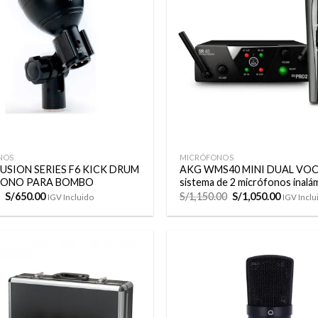
lista de
deseos
+
NOS
MICRÓFONOS
USION SERIES F6 KICK DRUM
AKG WMS40 MINI DUAL VOC
ONO PARA BOMBO
sistema de 2 micrófonos inalá
El
El
El
El
S/
650.00
S/
1,150.00
S/
1,050.00
IGV Incluido
IGV Inclu
precio
precio
precio
precio
original
actual
original
actual
era:
es:
era:
es:
S/750.00.
S/650.00.
S/1,150.00.
S/1,050.
Añadir
a la
lista de