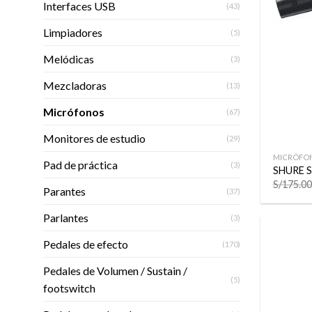
Interfaces USB
(43)
Limpiadores
(5)
Melódicas
(3)
Mezcladoras
(13)
Micrófonos
(67)
+
Monitores de estudio
(29)
MICRÓFO
Pad de práctica
(3)
SHURE 
S/
175.00
Parantes
(37)
Parlantes
(3)
Pedales de efecto
(170)
Pedales de Volumen / Sustain /
(5)
footswitch