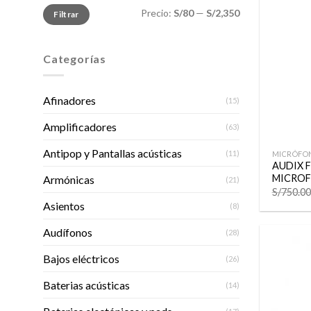
Precio
Precio
Precio:
S/80
—
S/2,350
Filtrar
mínimo
máximo
Categorías
Afinadores
(15)
Amplificadores
(63)
+
Antipop y Pantallas acústicas
(11)
MICRÓFO
AUDIX F
MICROF
Armónicas
(21)
S/
750.00
Asientos
(8)
Audífonos
(28)
Bajos eléctricos
(26)
Baterias acústicas
(14)