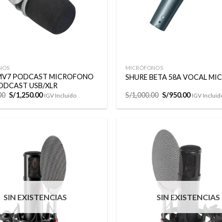
+
NOS
MICRÓFONOS
MV7 PODCAST MICROFONO
SHURE BETA 58A VOCAL MIC
ODCAST USB/XLR
El
El
El
El
00
S/
1,250.00
S/
1,000.00
S/
950.00
IGV Incluido
IGV Incluid
precio
precio
precio
precio
original
actual
original
actual
era:
es:
era:
es:
S/1,350.00.
S/1,250.00.
S/1,000.00.
S/950.00.
Añadir
a la
lista de
deseos
SIN EXISTENCIAS
SIN EXISTENCIAS