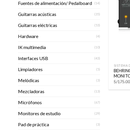
Fuentes de alimentación/ Pedalboard
(14)
Guitarras acústicas
(35)
Guitarras eléctricas
(53)
Hardware
(4)
IK multimedia
(10)
+
Interfaces USB
(43)
SISTEMA 
Limpiadores
(5)
BEHRIN
MONITO
Melódicas
(3)
S/
175.00
Mezcladoras
(13)
Micrófonos
(67)
Monitores de estudio
(29)
Pad de práctica
(3)