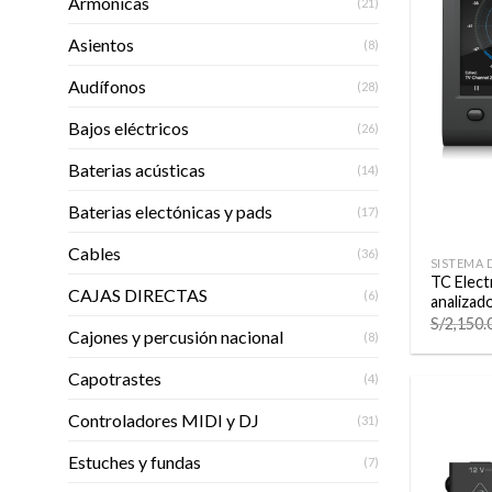
Armónicas
(21)
Asientos
(8)
Audífonos
(28)
Bajos eléctricos
(26)
Baterias acústicas
(14)
Baterias electónicas y pads
(17)
+
Cables
(36)
SISTEMA 
TC Elect
CAJAS DIRECTAS
(6)
analizado
S/
2,150.
Cajones y percusión nacional
(8)
Capotrastes
(4)
Controladores MIDI y DJ
(31)
Estuches y fundas
(7)