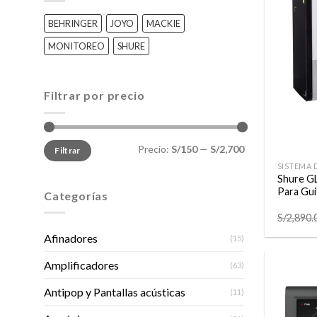
BEHRINGER
JOYO
MACKIE
MONITOREO
SHURE
Filtrar por precio
+
Precio
Precio
Precio:
S/150
—
S/2,700
Filtrar
mínimo
máximo
SISTEMA 
Shure G
Para Gui
Categorías
S/
2,890.
Afinadores
(15)
Amplificadores
(63)
Antipop y Pantallas acústicas
(11)