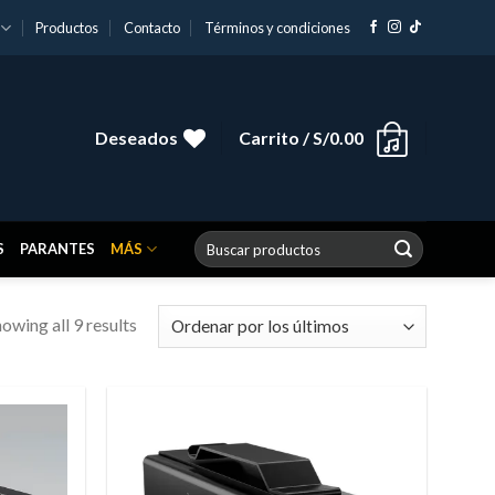
Productos
Contacto
Términos y condiciones
Deseados
Carrito /
S/
0.00
Buscar
S
PARANTES
MÁS
por:
owing all 9 results
Añadir
Añadir