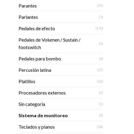
Parantes
(37)
Parlantes
(3)
Pedales de efecto
(170)
Pedales de Volumen / Sustain /
(5)
footswitch
Pedales para bombo
(6)
Percusión latina
(27)
Platillos
(16)
Procesadores externos
(1)
Sin categoría
(1)
Sistema de monitoreo
(9)
Teclados y pianos
(34)