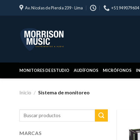
Skip
Av. Nicolas de Pierola 239 - Lima
+51 949079604
to
content
MONITORES DE ESTUDIO
AUDÍFONOS
MICRÓFONOS
I
Inicio
/
Sistema de monitoreo
Buscar
por:
MARCAS