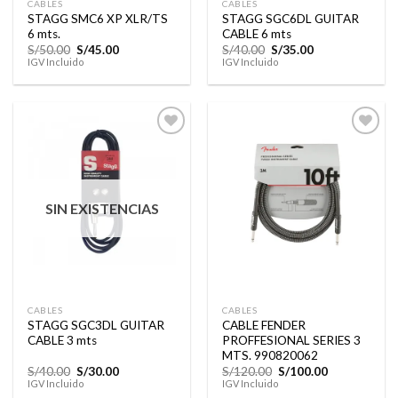
CABLES
CABLES
STAGG SMC6 XP XLR/TS
STAGG SGC6DL GUITAR
6 mts.
CABLE 6 mts
El
El
El
El
S/
50.00
S/
45.00
S/
40.00
S/
35.00
precio
precio
precio
precio
IGV Incluido
IGV Incluido
original
actual
original
actual
era:
es:
era:
es:
S/50.00.
S/45.00.
S/40.00.
S/35.00.
Añadir
Añadir
a la
a la
lista de
lista de
SIN EXISTENCIAS
deseos
deseos
CABLES
CABLES
STAGG SGC3DL GUITAR
CABLE FENDER
CABLE 3 mts
PROFFESIONAL SERIES 3
MTS. 990820062
El
El
El
El
S/
40.00
S/
30.00
S/
120.00
S/
100.00
precio
precio
precio
precio
IGV Incluido
IGV Incluido
original
actual
original
actual