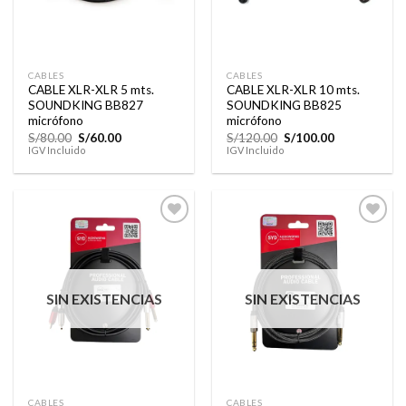
CABLES
CABLES
CABLE XLR-XLR 5 mts.
CABLE XLR-XLR 10 mts.
SOUNDKING BB827
SOUNDKING BB825
micrófono
micrófono
El
El
El
El
S/
80.00
S/
60.00
S/
120.00
S/
100.00
precio
precio
precio
precio
IGV Incluido
IGV Incluido
original
actual
original
actual
era:
es:
era:
es:
S/80.00.
S/60.00.
S/120.00.
S/100.00.
Añadir
Añadir
a la
a la
lista de
lista de
SIN EXISTENCIAS
SIN EXISTENCIAS
deseos
deseos
CABLES
CABLES