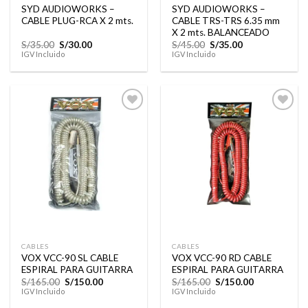
SYD AUDIOWORKS –
SYD AUDIOWORKS –
CABLE PLUG-RCA X 2 mts.
CABLE TRS-TRS 6.35 mm
X 2 mts. BALANCEADO
El
El
El
El
S/
35.00
S/
30.00
S/
45.00
S/
35.00
precio
precio
precio
precio
IGV Incluido
IGV Incluido
original
actual
original
actual
era:
es:
era:
es:
S/35.00.
S/30.00.
S/45.00.
S/35.00.
Añadir
Añadir
a la
a la
lista de
lista de
deseos
deseos
CABLES
CABLES
VOX VCC-90 SL CABLE
VOX VCC-90 RD CABLE
ESPIRAL PARA GUITARRA
ESPIRAL PARA GUITARRA
El
El
El
El
S/
165.00
S/
150.00
S/
165.00
S/
150.00
precio
precio
precio
precio
IGV Incluido
IGV Incluido
original
actual
original
actual
era:
es:
era:
es: