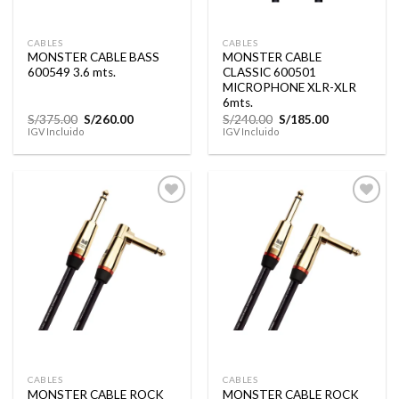
CABLES
CABLES
MONSTER CABLE BASS
MONSTER CABLE
600549 3.6 mts.
CLASSIC 600501
MICROPHONE XLR-XLR
6mts.
El
El
El
El
S/
375.00
S/
260.00
S/
240.00
S/
185.00
precio
precio
precio
precio
IGV Incluido
IGV Incluido
original
actual
original
actual
era:
es:
era:
es:
S/375.00.
S/260.00.
S/240.00.
S/185.00.
Añadir
Añadir
a la
a la
lista de
lista de
deseos
deseos
CABLES
CABLES
MONSTER CABLE ROCK
MONSTER CABLE ROCK