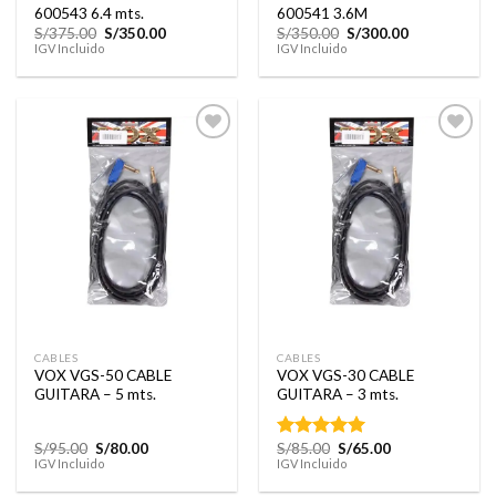
600543 6.4 mts.
600541 3.6M
El
El
El
El
S/
375.00
S/
350.00
S/
350.00
S/
300.00
precio
precio
precio
precio
IGV Incluido
IGV Incluido
original
actual
original
actual
era:
es:
era:
es:
S/375.00.
S/350.00.
S/350.00.
S/300.00.
Añadir
Añadir
a la
a la
lista de
lista de
deseos
deseos
CABLES
CABLES
VOX VGS-50 CABLE
VOX VGS-30 CABLE
GUITARA – 5 mts.
GUITARA – 3 mts.
El
El
El
El
S/
95.00
S/
80.00
S/
85.00
S/
65.00
Valorado
precio
precio
precio
precio
IGV Incluido
IGV Incluido
con
5.00
original
actual
original
actual
de 5
era:
es:
era:
es: