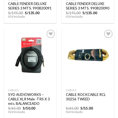
CABLE FENDER DELUXE
CABLE FENDER DELUXE
SERIES 3 MTS. 990820091
SERIES 3 MTS. 990820090
El
El
El
El
S/
145.00
S/
135.00
S/
145.00
S/
135.00
precio
precio
precio
precio
IGV Incluido
IGV Incluido
original
actual
original
actual
era:
es:
era:
es:
S/145.00.
S/135.00.
S/145.00.
S/135.00.
Añadir
Añadir
a la
a la
lista de
lista de
deseos
deseos
CABLES
CABLES
SYD AUDIOWORKS –
CABLE ROCKCABLE RCL
CABLE XLR Male -TRS X 3
30256 TWEED
mts. BALANCEADO
El
El
El
El
S/
65.00
S/
50.00
S/
65.00
S/
55.00
precio
precio
precio
precio
IGV Incluido
IGV Incluido
original
actual
original
actual