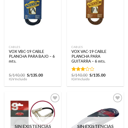
Añadir
Añadir
a la
a la
lista de
lista de
deseos
deseos
CABLES
CABLES
VOX VBC-19 CABLE
VOX VAC-19 CABLE
PLANCHA PARA BAJO – 6
PLANCHA PARA
mts.
GUITARRA – 6 mts.
El
El
El
El
S/
140.00
S/
135.00
S/
140.00
S/
135.00
Valorado
precio
precio
precio
precio
IGV Incluido
IGV Incluido
con
original
actual
original
actual
3.00
era:
es:
era:
es:
de 5
S/140.00.
S/135.00.
S/140.00.
S/135.00.
Añadir
Añadir
a la
a la
lista de
lista de
SIN EXISTENCIAS
SIN EXISTENCIAS