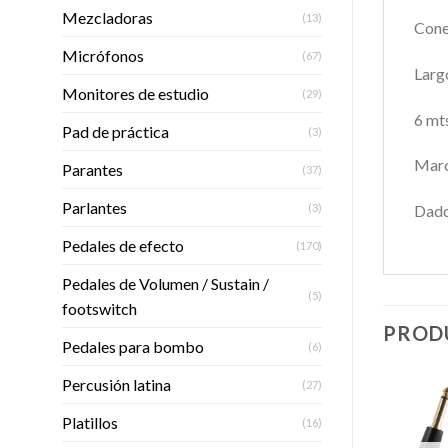
Mezcladoras
(13)
Cone
Micrófonos
(67)
Larg
Monitores de estudio
(29)
6 mt
Pad de práctica
(3)
Mar
Parantes
(37)
Parlantes
(3)
Dadd
Pedales de efecto
(170)
Pedales de Volumen / Sustain /
(5)
footswitch
PROD
Pedales para bombo
(6)
Percusión latina
(27)
Platillos
(16)