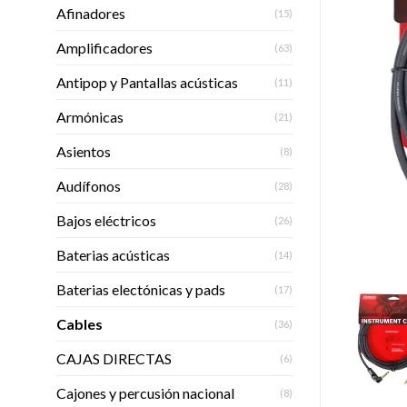
Afinadores
(15)
Amplificadores
(63)
Antipop y Pantallas acústicas
(11)
Armónicas
(21)
Asientos
(8)
Audífonos
(28)
Bajos eléctricos
(26)
Baterias acústicas
(14)
Baterias electónicas y pads
(17)
Cables
(36)
CAJAS DIRECTAS
(6)
Cajones y percusión nacional
(8)