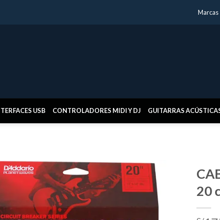
Marcas
NTERFACES USB
CONTROLADORES MIDI Y DJ
GUITARRAS ACÚSTICA
CAB
20 
Añadir
a la