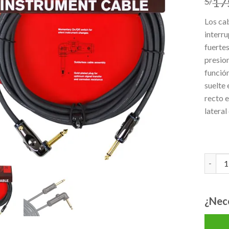
17
S/
lista de
deseos
Los ca
interru
fuertes
presion
función
suelte 
recto e
lateral
CABLE 
¿Nec