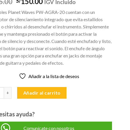
El
El
5.00
150.00
S/
IGV Incluido
precio
precio
bles Planet Waves PW-AGRA-20 cuentan con un
original
actual
ptor de silenciamiento integrado que evita estallidos
era:
es:
 o chirridos al desenchufar el instrumento. Simplemente
S/175.00.
S/150.00.
e y mantenga presionado el botón para activar la
 de silencio y desconecte. Cuando esté enchufado y listo,
el botón para reactivar el sonido. El enchufe de ángulo
s una gran opción para enchufar en jacks de montaje
 de guitarra y pedales de efectos.
Añadir a la lista de deseos
PLANET WAVES PW-AGRA-20 con interruptor cantidad
Añadir al carrito
esitas ayuda?
Comunícate con nosotros