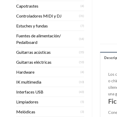
Capotrastes
(4)
Controladores MIDI y DJ
(31)
Estuches y fundas
(7)
Fuentes de alimentación/
(14)
Pedalboard
Guitarras acústicas
(35)
Descrip
Guitarras eléctricas
(53)
Hardware
(4)
Los 
o ch
IK multimedia
(10)
silen
Interfaces USB
(43)
una g
Fi
Limpiadores
(5)
Melódicas
Cone
(3)