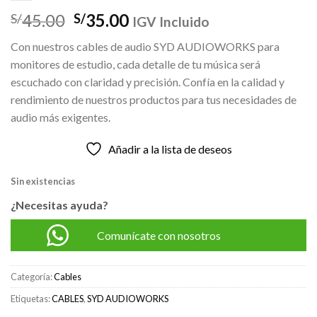
El
El
45.00
35.00
S/
S/
IGV Incluido
precio
precio
Con nuestros cables de audio SYD AUDIOWORKS para
original
actual
monitores de estudio, cada detalle de tu música será
era:
es:
escuchado con claridad y precisión. Confía en la calidad y
S/45.00.
S/35.00.
rendimiento de nuestros productos para tus necesidades de
audio más exigentes.
Añadir a la lista de deseos
Sin existencias
¿Necesitas ayuda?
Comunícate con nosotros
Categoría:
Cables
Etiquetas:
CABLES
,
SYD AUDIOWORKS