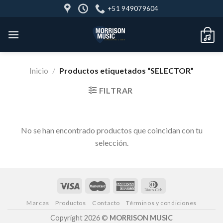
Skip
+51 949079604
to
content
Inicio
/
Productos etiquetados “SELECTOR”
FILTRAR
No se han encontrado productos que coincidan con tu
selección.
Marcas
Productos
Contacto
Términos y condiciones
Copyright 2026 ©
MORRISON MUSIC