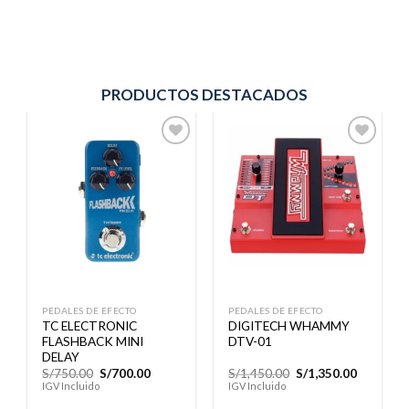
PRODUCTOS DESTACADOS
Añadir
Añadir
a la
a la
lista de
lista de
deseos
deseos
PEDALES DE EFECTO
PEDALES DE EFECTO
TC ELECTRONIC
DIGITECH WHAMMY
FLASHBACK MINI
DTV-01
DELAY
El
El
El
El
S/
750.00
S/
700.00
S/
1,450.00
S/
1,350.00
precio
precio
precio
precio
IGV Incluido
IGV Incluido
original
actual
original
actual
era:
es:
era:
es: