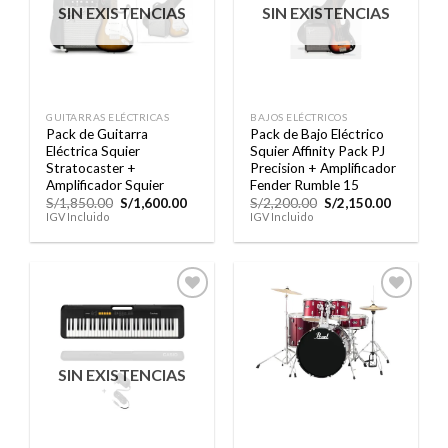
SIN EXISTENCIAS
SIN EXISTENCIAS
lista de
lista de
deseos
deseos
GUITARRAS ELÉCTRICAS
BAJOS ELÉCTRICOS
Pack de Guitarra
Pack de Bajo Eléctrico
Eléctrica Squier
Squier Affinity Pack PJ
Stratocaster +
Precision + Amplificador
Amplificador Squier
Fender Rumble 15
El
El
El
El
S/
1,850.00
S/
1,600.00
S/
2,200.00
S/
2,150.00
precio
precio
precio
precio
IGV Incluido
IGV Incluido
original
actual
original
actual
era:
es:
era:
es:
S/1,850.00.
S/1,600.00.
S/2,200.00.
S/2,150.0
Añadir
Añadir
a la
a la
SIN EXISTENCIAS
lista de
lista de
deseos
deseos