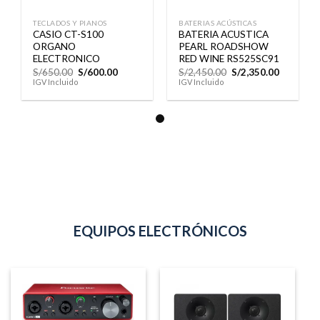
TECLADOS Y PIANOS
BATERIAS ACÚSTICAS
CASIO CT-S100
BATERIA ACUSTICA
ORGANO
PEARL ROADSHOW
ELECTRONICO
RED WINE RS525SC91
El
El
El
El
S/
650.00
S/
600.00
S/
2,450.00
S/
2,350.00
precio
precio
precio
precio
IGV Incluido
IGV Incluido
original
actual
original
actual
era:
es:
era:
es:
S/650.00.
S/600.00.
S/2,450.00.
S/2,350.0
EQUIPOS ELECTRÓNICOS