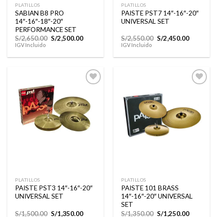
PLATILLOS
PLATILLOS
SABIAN B8 PRO
PAISTE PST7 14″-16″-20″
14″-16″-18″-20″
UNIVERSAL SET
PERFORMANCE SET
El
El
El
El
S/
2,650.00
S/
2,500.00
S/
2,550.00
S/
2,450.00
precio
precio
precio
precio
IGV Incluido
IGV Incluido
original
actual
original
actual
era:
es:
era:
es:
S/2,650.00.
S/2,500.00.
S/2,550.00.
S/2,450.0
Añadir
Añadir
a la
a la
lista de
lista de
deseos
deseos
PLATILLOS
PLATILLOS
PAISTE PST3 14″-16″-20″
PAISTE 101 BRASS
UNIVERSAL SET
14″-16″-20″ UNIVERSAL
SET
El
El
El
El
S/
1,500.00
S/
1,350.00
S/
1,350.00
S/
1,250.00