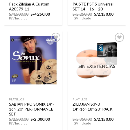
Pack Zildjian A Custom
PAISTE PST5 Universal
A20579-11
SET 14 – 16 – 20
El
El
El
El
S/
4,500.00
S/
4,250.00
S/
2,250.00
S/
2,150.00
precio
precio
precio
precio
IGV Incluido
IGV Incluido
original
actual
original
actual
era:
es:
era:
es:
S/4,500.00.
S/4,250.00.
S/2,250.00.
S/2,150.0
Añadir
Añadir
a la
a la
lista de
lista de
SIN EXISTENCIAS
deseos
deseos
PLATILLOS
PLATILLOS
SABIAN PRO SONIX 14″-
ZILDJIAN S390
16″- 20″ PERFORMANCE
14″-16″-18″-20″ PACK
SET
El
El
El
El
S/
2,500.00
S/
2,000.00
S/
2,350.00
S/
2,150.00
precio
precio
precio
precio
IGV Incluido
IGV Incluido
original
actual
original
actual