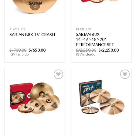
PLATILLOS
PLATILLOS
SABIAN B8X
SABIAN B8X 16″ CRASH
14″-16″-18″-20″
PERFORMANCE SET
El
El
El
El
S/
700.00
S/
650.00
S/
2,250.00
S/
2,150.00
precio
precio
precio
precio
IGV Incluido
IGV Incluido
original
actual
original
actual
era:
es:
era:
es:
S/700.00.
S/650.00.
S/2,250.00.
S/2,150.0
Añadir
Añadir
a la
a la
lista de
lista de
deseos
deseos