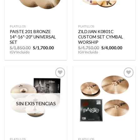
PLATILLOS
PLATILLOS
PAISTE 201 BRONZE
ZILDJIAN K0801C
14″-16″-20″ UNIVERSAL
CUSTOM SET CYMBAL
SET
WORSHIP
El
El
El
El
S/
1,850.00
S/
1,700.00
S/
4,750.00
S/
4,000.00
precio
precio
precio
precio
IGV Incluido
IGV Incluido
original
actual
original
actual
era:
es:
era:
es:
S/1,850.00.
S/1,700.00.
S/4,750.00.
S/4,000.0
Añadir
Añadir
a la
a la
lista de
lista de
SIN EXISTENCIAS
deseos
deseos
PLATILLOS
PLATILLOS