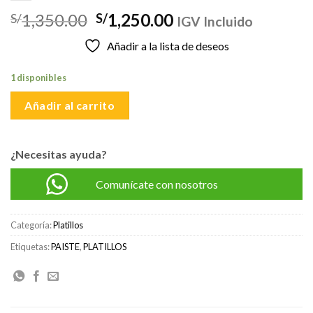
El
El
1,350.00
1,250.00
S/
S/
IGV Incluido
precio
precio
Añadir a la lista de deseos
original
actual
era:
es:
1 disponibles
S/1,350.00.
S/1,250.00.
Añadir al carrito
¿Necesitas ayuda?
Comunícate con nosotros
Categoría:
Platillos
Etiquetas:
PAISTE
,
PLATILLOS