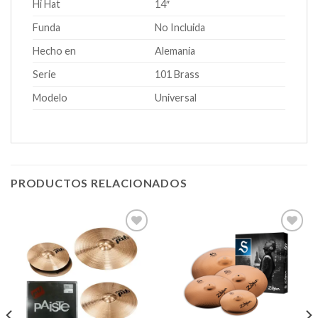
Hi Hat
14″
Funda
No Incluida
Hecho en
Alemania
Serie
101 Brass
Modelo
Universal
PRODUCTOS RELACIONADOS
Añadir
Añadir
a la
a la
lista de
lista de
deseos
deseos