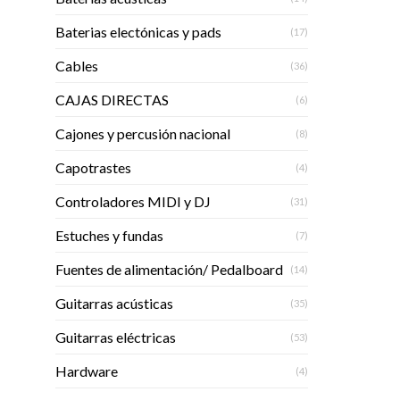
Baterias electónicas y pads
(17)
Cables
(36)
CAJAS DIRECTAS
(6)
Cajones y percusión nacional
(8)
Capotrastes
(4)
Controladores MIDI y DJ
(31)
Estuches y fundas
(7)
Fuentes de alimentación/ Pedalboard
(14)
Guitarras acústicas
(35)
Guitarras eléctricas
(53)
Hardware
(4)