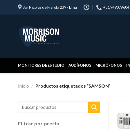
Skip
Av. Nicolas de Pierola 239 - Lima
+51 949079604
to
content
MONITORES DE ESTUDIO
AUDÍFONOS
MICRÓFONOS
I
Inicio
/
Productos etiquetados “SAMSON”
Buscar
por:
Filtrar por precio