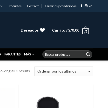
Productos
Contacto
Términos y condiciones
Deseados
Carrito /
S/
0.00
Buscar
S
PARANTES
MÁS
por:
owing all 3 results
Añadir
Añadir