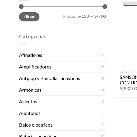
Precio
Precio
Precio:
S/150
—
S/750
Filtrar
mínimo
máximo
Categorías
Afinadores
(15)
+
Amplificadores
(63)
CONTROLA
SAMSON
Antipop y Pantallas acústicas
(11)
CONTRO
S/
830.00
Armónicas
(21)
Asientos
(8)
Audífonos
(28)
Bajos eléctricos
(26)
Baterias acústicas
(14)