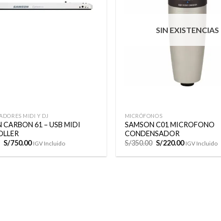
a la
lista de
deseos
SIN EXISTENCIAS
+
DORES MIDI Y DJ
MICRÓFONOS
 CARBON 61 – USB MIDI
SAMSON C01 MICROFONO
LLER
CONDENSADOR
El
El
El
El
S/
750.00
S/
350.00
S/
220.00
IGV Incluido
IGV Incluido
precio
precio
precio
precio
original
actual
original
actual
era:
es:
era:
es:
S/830.00.
S/750.00.
S/350.00.
S/220.00.