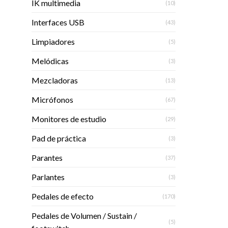
IK multimedia
(10)
Interfaces USB
(43)
Limpiadores
(5)
Melódicas
(3)
Mezcladoras
(13)
Micrófonos
(67)
Monitores de estudio
(29)
Pad de práctica
(3)
Parantes
(37)
Parlantes
(3)
Pedales de efecto
(170)
Pedales de Volumen / Sustain /
(5)