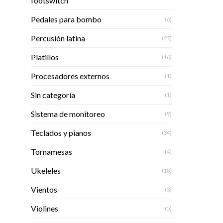
footswitch
Pedales para bombo
(6)
Percusión latina
(27)
Platillos
(16)
Procesadores externos
(1)
Sin categoría
(1)
Sistema de monitoreo
(9)
Teclados y pianos
(34)
Tornamesas
(4)
Ukeleles
(18)
Vientos
(3)
Violines
(5)