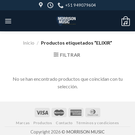
Skip
+51 949079604
to
content
Inicio
/
Productos etiquetados “ELIXIR”
FILTRAR
No se han encontrado productos que coincidan con tu
selección.
Marcas
Productos
Contacto
Términos y condiciones
Copyright 2026 ©
MORRISON MUSIC