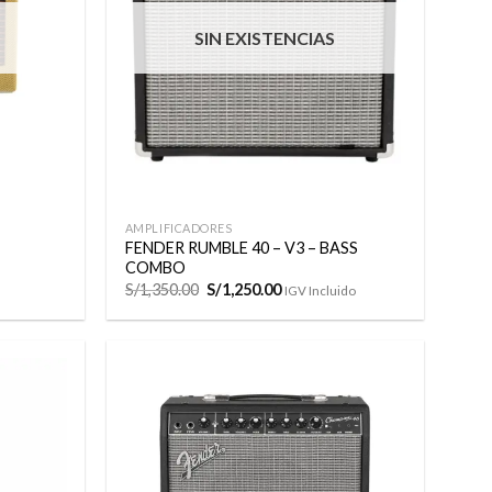
deseos
deseos
SIN EXISTENCIAS
+
AMPLIFICADORES
FENDER RUMBLE 40 – V3 – BASS
COMBO
El
El
S/
1,350.00
S/
1,250.00
IGV Incluido
precio
precio
original
actual
era:
es:
S/1,350.00.
S/1,250.00.
Añadir
Añadir
a la
a la
lista de
lista de
deseos
deseos