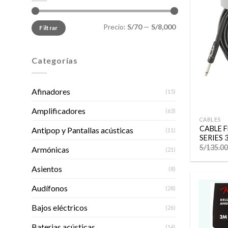
Precio
Precio
Precio:
S/70
—
S/8,000
Filtrar
mínimo
máximo
Categorías
Afinadores
(15)
+
Amplificadores
(63)
CABLES
CABLE 
Antipop y Pantallas acústicas
(11)
SERIES 
S/
135.00
Armónicas
(21)
Asientos
(8)
Audífonos
(28)
Bajos eléctricos
(26)
Baterias acústicas
(14)