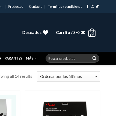
Productos
Contacto
Términos y condiciones
Deseados
Carrito /
S/
0.00
Buscar
S
PARANTES
MÁS
por:
wing all 14 results
Añadir
Añadir