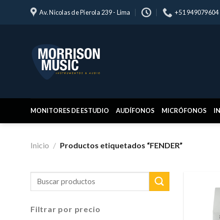
Skip
Av. Nicolas de Pierola 239 - Lima
+51 949079604
to
content
MONITORES DE ESTUDIO
AUDÍFONOS
MICRÓFONOS
I
Inicio
/
Productos etiquetados “FENDER”
Buscar
por:
Filtrar por precio