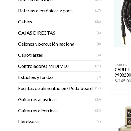
Baterias electónicas y pads
(17)
Cables
(36)
CAJAS DIRECTAS
(6)
Cajones y percusión nacional
(8)
Capotrastes
+
(4)
CABLES
Controladores MIDI y DJ
(31)
CABLE F
9908200
Estuches y fundas
(7)
S/
145.00
Fuentes de alimentación/ Pedalboard
(14)
Guitarras acústicas
(35)
Guitarras eléctricas
(53)
Hardware
(4)