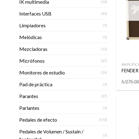
IK multimedia
(10)
Interfaces USB
(43)
Limpiadores
(5)
Melódicas
(3)
Mezcladoras
(13)
+
Micrófonos
(67)
AMPLIFIC
FENDER
Monitores de estudio
(29)
S/
275.00
Pad de práctica
(3)
Parantes
(37)
Parlantes
(3)
Pedales de efecto
(170)
Pedales de Volumen / Sustain /
(5)