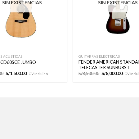
SIN EXISTENCIAS
SIN EXISTENCIAS
+
S ACÚSTICAS
GUITARRAS ELÉCTRICAS
FENDER AMERICAN STANDA
 CD60SCE JUMBO
TELECASTER SUNBURST
El
El
El
El
00
S/
1,500.00
S/
8,500.00
S/
8,000.00
IGV Incluido
IGV Inclu
precio
precio
precio
precio
original
actual
original
actual
era:
es:
era:
es:
S/1,675.00.
S/1,500.00.
S/8,500.00.
S/8,000.