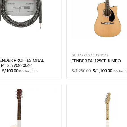
+
GUITARRAS ACÚSTICAS
FENDER PROFFESIONAL
FENDER FA-125CE JUMBO
3 MTS. 990820062
El
El
El
El
S/
100.00
S/
1,250.00
S/
1,100.00
IGV Incluido
IGV Inclu
precio
precio
precio
precio
original
actual
original
actual
era:
es:
era:
es:
S/120.00.
S/100.00.
S/1,250.00.
S/1,100.
Añadir
a la
lista de
deseos