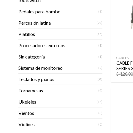
footswitch
Pedales para bombo
(6)
Percusión latina
(27)
Platillos
(16)
Procesadores externos
(1)
+
Sin categoría
(1)
CABLES
CABLE 
Sistema de monitoreo
(9)
SERIES 
S/
120.00
Teclados y pianos
(34)
Tornamesas
(4)
Ukeleles
(18)
Vientos
(3)
Violines
(5)