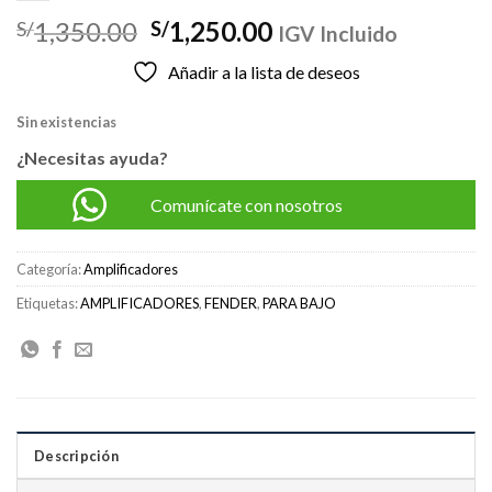
El
El
1,350.00
1,250.00
S/
S/
IGV Incluido
precio
precio
Añadir a la lista de deseos
original
actual
era:
es:
Sin existencias
S/1,350.00.
S/1,250.00.
¿Necesitas ayuda?
Comunícate con nosotros
Categoría:
Amplificadores
Etiquetas:
AMPLIFICADORES
,
FENDER
,
PARA BAJO
Descripción