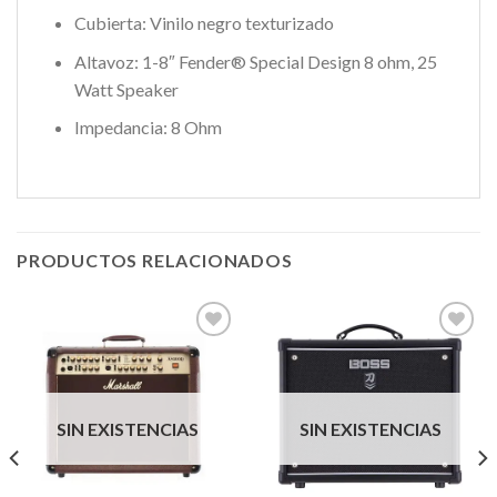
Cubierta: Vinilo negro texturizado
Altavoz: 1-8″ Fender® Special Design 8 ohm, 25
Watt Speaker
Impedancia: 8 Ohm
PRODUCTOS RELACIONADOS
Añadir
Añadir
a la
a la
lista de
lista de
SIN EXISTENCIAS
SIN EXISTENCIAS
deseos
deseos