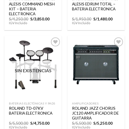
ALESIS COMMAND MESH
ALESIS EDRUM TOTAL –
KIT – BATERIA
BATERIA ELECTRONICA
ELECTRONICA
El
El
El
El
S/
4,250.00
S/
3,850.00
S/
1,950.00
S/
1,480.00
precio
precio
precio
precio
IGV Incluido
IGV Incluido
original
actual
original
actual
era:
es:
era:
es:
S/4,250.00.
S/3,850.00.
S/1,950.00.
S/1,480.0
Añadir
Añadir
a la
a la
lista de
lista de
SIN EXISTENCIAS
deseos
deseos
BATERIAS ELECTÓNICAS Y PADS
AMPLIFICADORES
ROLAND TD-07KV
ROLAND JAZZ CHORUS
BATERIA ELECTRONICA
JC120 AMPLIFICADOR DE
GUITARRA
El
El
El
El
S/
5,500.00
S/
4,750.00
S/
5,500.00
S/
5,250.00
precio
precio
precio
precio
IGV Incluido
IGV Incluido