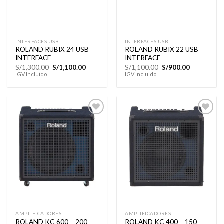
INTERFACES USB
INTERFACES USB
ROLAND RUBIX 24 USB
ROLAND RUBIX 22 USB
INTERFACE
INTERFACE
El
El
El
El
S/
1,300.00
S/
1,100.00
S/
1,100.00
S/
900.00
precio
precio
precio
precio
IGV Incluido
IGV Incluido
original
actual
original
actual
era:
es:
era:
es:
S/1,300.00.
S/1,100.00.
S/1,100.00.
S/900.00.
Añadir
Añadir
a la
a la
lista de
lista de
deseos
deseos
AMPLIFICADORES
AMPLIFICADORES
ROLAND KC-600 – 200
ROLAND KC-400 – 150