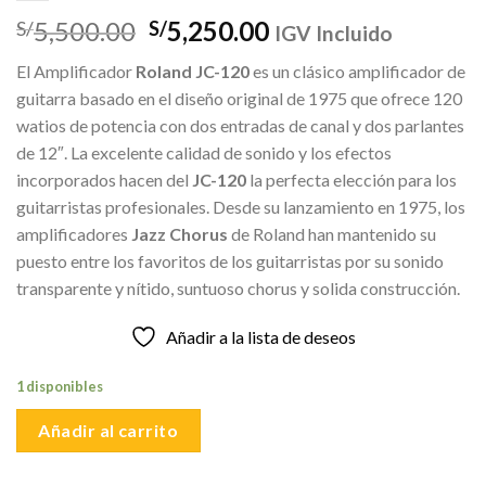
El
El
5,500.00
5,250.00
S/
S/
IGV Incluido
precio
precio
El Amplificador
Roland JC-120
es un clásico amplificador de
original
actual
guitarra basado en el diseño original de 1975 que ofrece 120
era:
es:
watios de potencia con dos entradas de canal y dos parlantes
S/5,500.00.
S/5,250.00.
de 12″. La excelente calidad de sonido y los efectos
incorporados hacen del
JC-120
la perfecta elección para los
guitarristas profesionales. Desde su lanzamiento en 1975, los
amplificadores
Jazz Chorus
de Roland han mantenido su
puesto entre los favoritos de los guitarristas por su sonido
transparente y nítido, suntuoso chorus y solida construcción.
Añadir a la lista de deseos
1 disponibles
Añadir al carrito