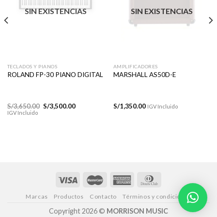
a la
a la
lista de
lista de
SIN EXISTENCIAS
SIN EXISTENCIAS
deseos
deseos
TECLADOS Y PIANOS
AMPLIFICADORES
ROLAND FP-30 PIANO DIGITAL
MARSHALL AS50D-E
El
El
S/
3,650.00
S/
3,500.00
S/
1,350.00
IGV Incluido
precio
precio
IGV Incluido
original
actual
era:
es:
.
S/3,650.00.
S/3,500.00.
Marcas
Productos
Contacto
Términos y condiciones
Copyright 2026 ©
MORRISON MUSIC