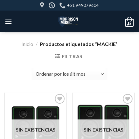
Skip
+51 949079604
to
content
Inicio
/
Productos etiquetados “MACKIE”
FILTRAR
Añadir
Añadir
a la
a la
lista de
lista de
SIN EXISTENCIAS
SIN EXISTENCIAS
deseos
deseos