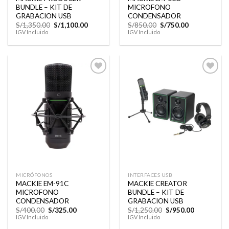
BUNDLE – KIT DE
MICROFONO
GRABACION USB
CONDENSADOR
El
El
El
El
S/
1,350.00
S/
1,100.00
S/
850.00
S/
750.00
precio
precio
precio
precio
IGV Incluido
IGV Incluido
original
actual
original
actual
era:
es:
era:
es:
S/1,350.00.
S/1,100.00.
S/850.00.
S/750.00.
Añadir
Añadir
a la
a la
lista de
lista de
deseos
deseos
MICRÓFONOS
INTERFACES USB
MACKIE EM-91C
MACKIE CREATOR
MICROFONO
BUNDLE – KIT DE
CONDENSADOR
GRABACION USB
El
El
El
El
S/
400.00
S/
325.00
S/
1,250.00
S/
950.00
precio
precio
precio
precio
IGV Incluido
IGV Incluido
original
actual
original
actual