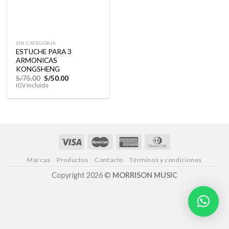
SIN CATEGORÍA
ESTUCHE PARA 3
ARMONICAS
KONGSHENG
El
El
S/
75.00
S/
50.00
precio
precio
IGV Incluido
original
actual
era:
es:
S/75.00.
S/50.00.
Marcas
Productos
Contacto
Términos y condiciones
Copyright 2026 ©
MORRISON MUSIC