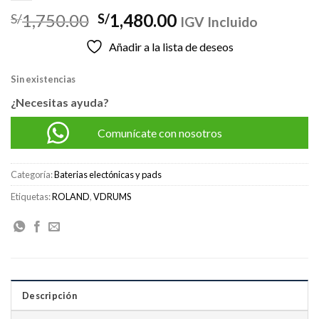
El
El
1,750.00
1,480.00
S/
S/
IGV Incluido
precio
precio
Añadir a la lista de deseos
original
actual
era:
es:
Sin existencias
S/1,750.00.
S/1,480.00.
¿Necesitas ayuda?
Comunícate con nosotros
Categoría:
Baterias electónicas y pads
Etiquetas:
ROLAND
,
VDRUMS
Descripción