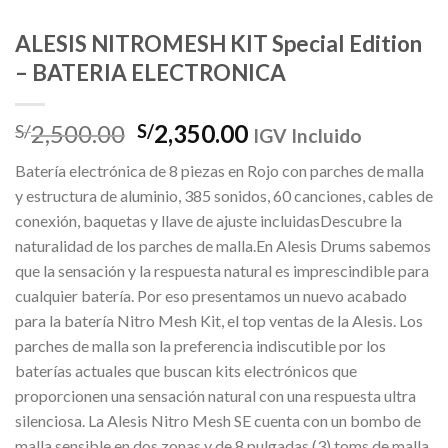
ALESIS NITROMESH KIT Special Edition
– BATERIA ELECTRONICA
El
El
2,500.00
2,350.00
S/
S/
IGV Incluido
precio
precio
Batería electrónica de 8 piezas en Rojo con parches de malla
original
actual
y estructura de aluminio, 385 sonidos, 60 canciones, cables de
era:
es:
conexión, baquetas y llave de ajuste incluidasDescubre la
S/2,500.00.
S/2,350.00.
naturalidad de los parches de malla.En Alesis Drums sabemos
que la sensación y la respuesta natural es imprescindible para
cualquier batería. Por eso presentamos un nuevo acabado
para la batería Nitro Mesh Kit, el top ventas de la Alesis. Los
parches de malla son la preferencia indiscutible por los
baterías actuales que buscan kits electrónicos que
proporcionen una sensación natural con una respuesta ultra
silenciosa. La Alesis Nitro Mesh SE cuenta con un bombo de
malla sensible en dos zonas y de 8 pulgadas (3) toms de malla