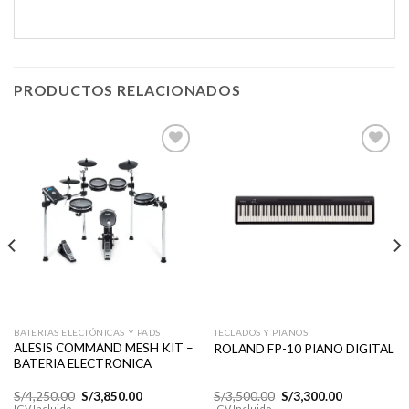
PRODUCTOS RELACIONADOS
Añadir
Añadir
a la
a la
lista de
lista de
deseos
deseos
BATERIAS ELECTÓNICAS Y PADS
TECLADOS Y PIANOS
ALESIS COMMAND MESH KIT –
ROLAND FP-10 PIANO DIGITAL
BATERIA ELECTRONICA
El
El
El
El
S/
4,250.00
S/
3,850.00
S/
3,500.00
S/
3,300.00
precio
precio
precio
precio
IGV Incluido
IGV Incluido