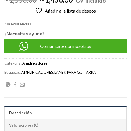
IGV Incluido
precio
precio
Añadir a la lista de deseos
original
actual
era:
es:
Sin existencias
S/1,550.00.
S/1,450.00.
¿Necesitas ayuda?
Comunícate con nosotros
Categoría:
Amplificadores
Etiquetas:
AMPLIFICADORES
,
LANEY
,
PARA GUITARRA
Descripción
Valoraciones (0)