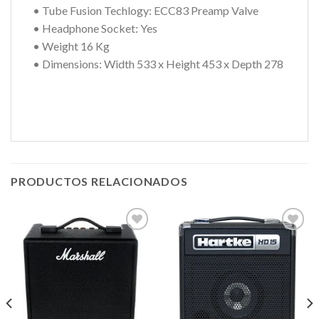
• Tube Fusion Techlogy: ECC83 Preamp Valve
• Headphone Socket: Yes
• Weight 16 Kg
• Dimensions: Width 533 x Height 453 x Depth 278
PRODUCTOS RELACIONADOS
Añadir
Añadir
a la
a la
lista de
lista de
deseos
deseos