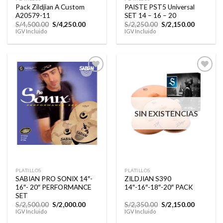
Pack Zildjian A Custom
PAISTE PST5 Universal
A20579-11
SET 14 – 16 – 20
El
El
El
El
S/
4,500.00
S/
4,250.00
S/
2,250.00
S/
2,150.00
precio
precio
precio
precio
IGV Incluido
IGV Incluido
original
actual
original
actual
era:
es:
era:
es:
S/4,500.00.
S/4,250.00.
S/2,250.00.
S/2,150.0
Añadir
Añadir
a la
a la
lista de
lista de
SIN EXISTENCIAS
deseos
deseos
PLATILLOS
PLATILLOS
SABIAN PRO SONIX 14″-
ZILDJIAN S390
16″- 20″ PERFORMANCE
14″-16″-18″-20″ PACK
SET
El
El
El
El
S/
2,500.00
S/
2,000.00
S/
2,350.00
S/
2,150.00
precio
precio
precio
precio
IGV Incluido
IGV Incluido
original
actual
original
actual