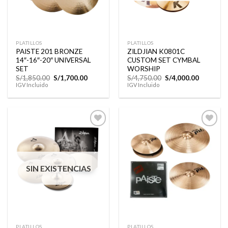
PLATILLOS
PLATILLOS
PAISTE 201 BRONZE
ZILDJIAN K0801C
14″-16″-20″ UNIVERSAL
CUSTOM SET CYMBAL
SET
WORSHIP
El
El
El
El
S/
1,850.00
S/
1,700.00
S/
4,750.00
S/
4,000.00
precio
precio
precio
precio
IGV Incluido
IGV Incluido
original
actual
original
actual
era:
es:
era:
es:
S/1,850.00.
S/1,700.00.
S/4,750.00.
S/4,000.0
Añadir
Añadir
a la
a la
lista de
lista de
SIN EXISTENCIAS
deseos
deseos
PLATILLOS
PLATILLOS