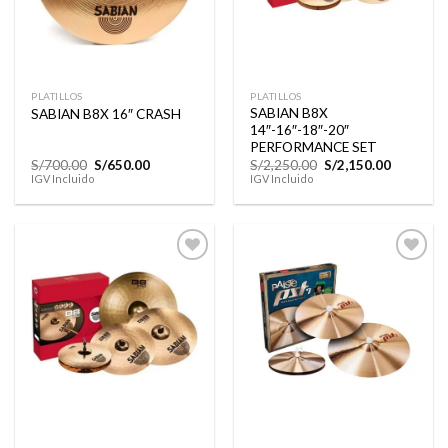
PLATILLOS
PLATILLOS
SABIAN B8X
SABIAN B8X 16″ CRASH
14″-16″-18″-20″
PERFORMANCE SET
El
El
El
El
S/
700.00
S/
650.00
S/
2,250.00
S/
2,150.00
precio
precio
precio
precio
IGV Incluido
IGV Incluido
original
actual
original
actual
era:
es:
era:
es:
S/700.00.
S/650.00.
S/2,250.00.
S/2,150.0
Añadir
Añadir
a la
a la
lista de
lista de
deseos
deseos