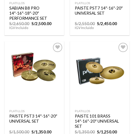
PLATILLOS
PLATILLOS
SABIAN B8 PRO
PAISTE PST7 14″-16″-20″
14″-16″-18″-20″
UNIVERSAL SET
PERFORMANCE SET
El
El
El
El
S/
2,650.00
S/
2,500.00
S/
2,550.00
S/
2,450.00
precio
precio
precio
precio
IGV Incluido
IGV Incluido
original
actual
original
actual
era:
es:
era:
es:
S/2,650.00.
S/2,500.00.
S/2,550.00.
S/2,450.0
Añadir
Añadir
a la
a la
lista de
lista de
deseos
deseos
PLATILLOS
PLATILLOS
PAISTE PST3 14″-16″-20″
PAISTE 101 BRASS
UNIVERSAL SET
14″-16″-20″ UNIVERSAL
SET
El
El
El
El
S/
1,500.00
S/
1,350.00
S/
1,350.00
S/
1,250.00