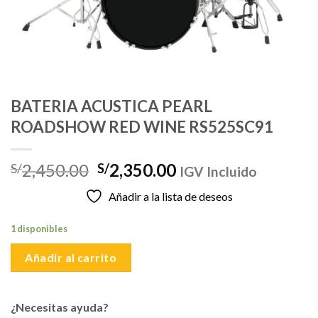
BATERIA ACUSTICA PEARL
ROADSHOW RED WINE RS525SC91
El
El
2,450.00
2,350.00
S/
S/
IGV Incluido
precio
precio
Añadir a la lista de deseos
original
actual
era:
es:
1 disponibles
S/2,450.00.
S/2,350.00.
Añadir al carrito
¿Necesitas ayuda?