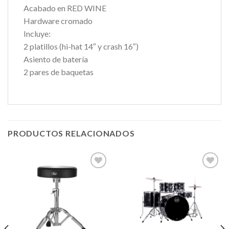
Acabado en RED WINE
Hardware cromado
Incluye:
2 platillos (hi-hat 14″ y crash 16″)
Asiento de batería
2 pares de baquetas
PRODUCTOS RELACIONADOS
Añadir
Añadir
a la
a la
lista de
lista de
deseos
deseos