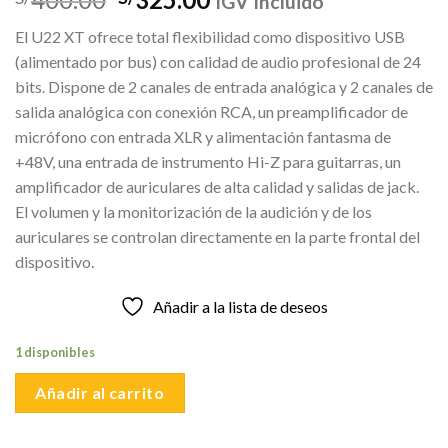
IGV Incluido
precio
precio
El U22 XT ofrece total flexibilidad como dispositivo USB
original
actual
(alimentado por bus) con calidad de audio profesional de 24
era:
es:
bits. Dispone de 2 canales de entrada analógica y 2 canales de
S/400.00.
S/325.00.
salida analógica con conexión RCA, un preamplificador de
micrófono con entrada XLR y alimentación fantasma de
+48V, una entrada de instrumento Hi-Z para guitarras, un
amplificador de auriculares de alta calidad y salidas de jack.
El volumen y la monitorización de la audición y de los
auriculares se controlan directamente en la parte frontal del
dispositivo.
Añadir a la lista de deseos
1 disponibles
Añadir al carrito