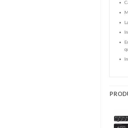
C
M
L
I
E
q
I
PROD