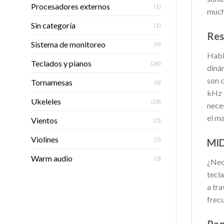
Procesadores externos
(1)
much
Sin categoría
(1)
Res
Sistema de monitoreo
(9)
Habla
Teclados y pianos
(34)
diná
son c
Tornamesas
(4)
kHz y
Ukeleles
(18)
nece
el ma
Vientos
(3)
Violines
(5)
MID
Warm audio
(3)
¿Nec
tecl
a tra
frecu
Paq