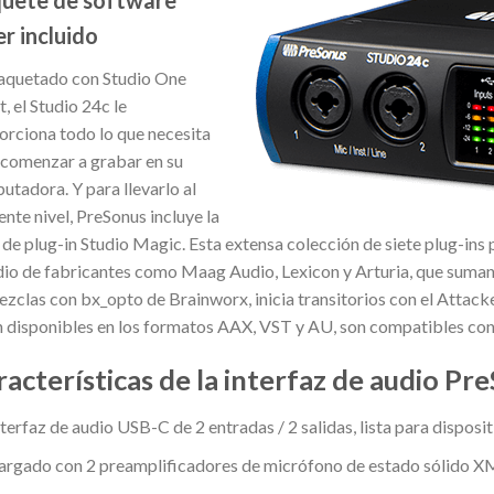
er incluido
quetado con Studio One
t, el Studio 24c le
orciona todo lo que necesita
 comenzar a grabar en su
utadora. Y para llevarlo al
ente nivel, PreSonus incluye la
e de plug-in Studio Magic. Esta extensa colección de siete plug-in
dio de fabricantes como Maag Audio, Lexicon y Arturia, que suman 
ezclas con bx_opto de Brainworx, inicia transitorios con el Atta
n disponibles en los formatos AAX, VST y AU, son compatibles con
racterísticas de la interfaz de audio P
nterfaz de audio USB-C de 2 entradas / 2 salidas, lista para disposi
argado con 2 preamplificadores de micrófono de estado sólido X