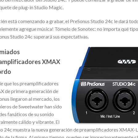
aquete de plug-in Studio Magic.
cién está comenzando a grabar, el PreSonus Studio 24c le dará tod
plemente agregue música! Tómelo de Sonotec: no importa qué tipo 
onus Studio 24c superará sus expectativas.
miados
amplificadores XMAX
ordo
e que los preamplificadores
 de primera generación de
onus llegaron al mercado, los
nieros de Sweetwater han sido
des fanáticos de su sonido
almente cálido y vibrante. El
io 24c muestra la nueva generación de preamplificadores XMAX-L d
o de la firma. Al mismo tiempo, pueden ser impresionantemente clar