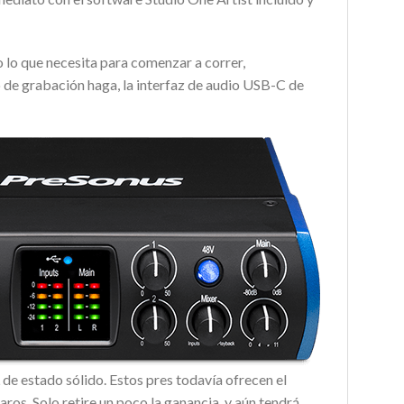
o lo que necesita para comenzar a correr,
de grabación haga, la interfaz de audio USB-C de
e estado sólido. Estos pres todavía ofrecen el
os. Solo retire un poco la ganancia, y aún tendrá