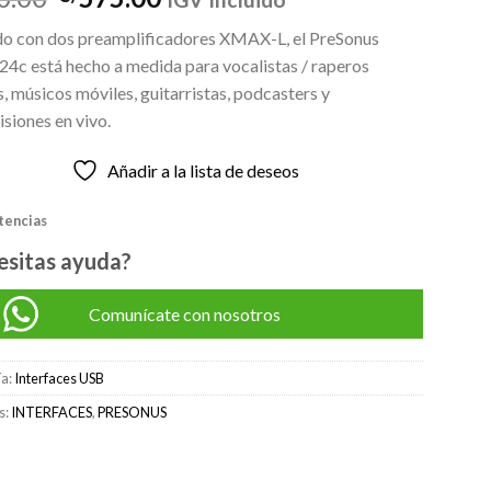
precio
precio
o con dos preamplificadores XMAX-L, el PreSonus
original
actual
24c está hecho a medida para vocalistas / raperos
era:
es:
s, músicos móviles, guitarristas, podcasters y
S/650.00.
S/575.00.
siones en vivo.
ión
Añadir a la lista de deseos
stencias
esitas ayuda?
Comunícate con nosotros
ía:
Interfaces USB
s:
INTERFACES
,
PRESONUS