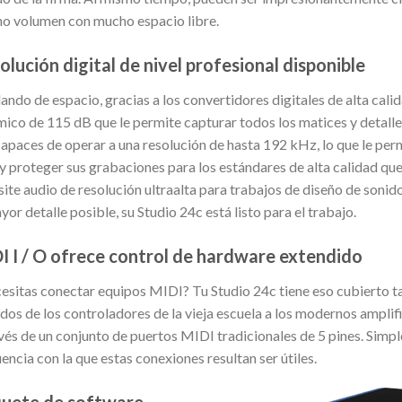
o volumen con mucho espacio libre.
olución digital de nivel profesional disponible
ndo de espacio, gracias a los convertidores digitales de alta cal
mico de 115 dB que le permite capturar todos los matices y detall
apaces de operar a una resolución de hasta 192 kHz, lo que le perm
 proteger sus grabaciones para los estándares de alta calidad que 
site audio de resolución ultraalta para trabajos de diseño de son
yor detalle posible, su Studio 24c está listo para el trabajo.
I I / O ofrece control de hardware extendido
esitas conectar equipos MIDI? Tu Studio 24c tiene eso cubierto t
ados de los controladores de la vieja escuela a los modernos ampli
vés de un conjunto de puertos MIDI tradicionales de 5 pines. Simple, 
encia con la que estas conexiones resultan ser útiles.
uete de software