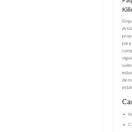
Kill
Empa
Artis
prop
para
comp
sigui
suit
estu
de m
está
Ca
I
C