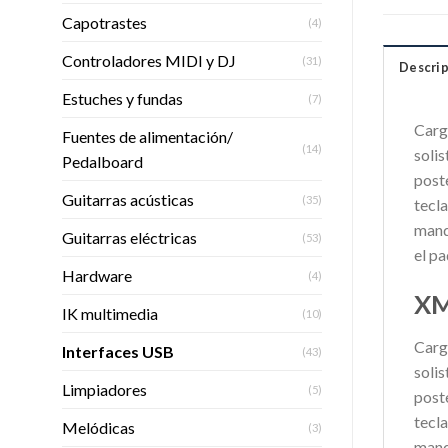
Capotrastes
(4)
Controladores MIDI y DJ
(31)
Descrip
Estuches y fundas
(7)
Carg
Fuentes de alimentación/
(14)
solis
Pedalboard
post
Guitarras acústicas
(35)
tecla
mand
Guitarras eléctricas
(53)
el p
Hardware
(4)
XM
IK multimedia
(10)
Carg
Interfaces USB
(43)
solis
Limpiadores
(5)
post
tecla
Melódicas
(3)
mand