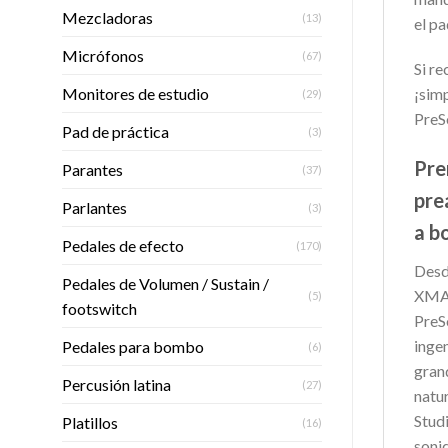
Mezcladoras
(13)
el p
Micrófonos
(67)
Si re
Monitores de estudio
¡sim
(29)
PreS
Pad de práctica
(3)
Pre
Parantes
(37)
pre
Parlantes
(3)
a b
Pedales de efecto
(170)
Desd
Pedales de Volumen / Sustain /
XMAX
(5)
footswitch
PreS
inge
Pedales para bombo
(6)
gran
Percusión latina
(27)
natur
Stud
Platillos
(16)
sonid