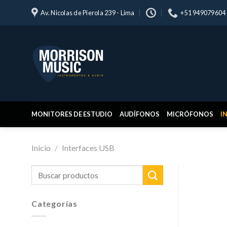
Skip
Av. Nicolas de Pierola 239 - Lima
+51 949079604
to
content
MONITORES DE ESTUDIO
AUDÍFONOS
MICRÓFONOS
I
Inicio
/
Interfaces USB
Buscar
por:
Categorías