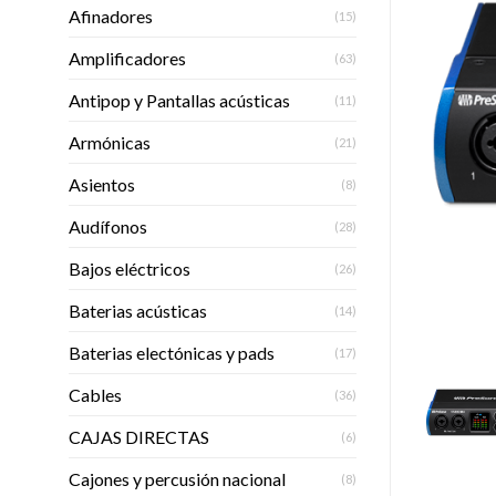
Afinadores
(15)
Amplificadores
(63)
Antipop y Pantallas acústicas
(11)
Armónicas
(21)
Asientos
(8)
Audífonos
(28)
Bajos eléctricos
(26)
Baterias acústicas
(14)
Baterias electónicas y pads
(17)
Cables
(36)
CAJAS DIRECTAS
(6)
Cajones y percusión nacional
(8)