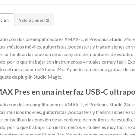
ción
Valoraciones (1)
ado con dos preamplificadores XMAX-L, el PreSonus Studio 24c es
tas, músicos móviles, guitarristas, podcasters y transmisiones en viv
erior facilitan la conexión de un conjunto de monitores de estudio
do, por lo que trabajar con instrumentos virtuales es muy fácil. Ex
o del mezclador del Studio 24c. Y puede comenzar a grabar de inme
aquete de plug-in Studio Magic.
AX Pres en una interfaz USB-C ultrapo
ado con dos preamplificadores XMAX-L, el PreSonus Studio 24c es
tas, músicos móviles, guitarristas, podcasters y transmisiones en viv
erior facilitan la conexión de un conjunto de monitores de estudio
do, por lo que trabajar con instrumentos virtuales es muy fácil. Ex
o del mezclador del Studio 24c. Y puede comenzar a grabar de inme