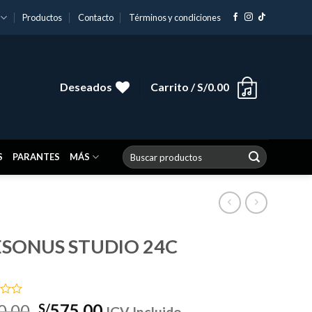
Productos
Contacto
Términos y condiciones
Deseados
Carrito /
S/
0.00
Buscar
S
PARANTES
MÁS
por:
SONUS STUDIO 24C
do
El
El
0.00
575.00
S/
IGV Incluido