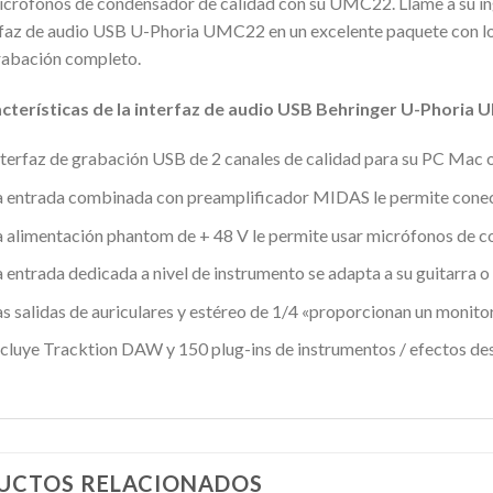
icrófonos de condensador de calidad con su UMC22. Llame a su ing
rfaz de audio USB U-Phoria UMC22 en un excelente paquete con lo
rabación completo.
cterísticas de la interfaz de audio USB Behringer U-Phoria
nterfaz de grabación USB de 2 canales de calidad para su PC Mac
a entrada combinada con preamplificador MIDAS le permite conecta
a alimentación phantom de + 48 V le permite usar micrófonos de 
a entrada dedicada a nivel de instrumento se adapta a su guitarra o
as salidas de auriculares y estéreo de 1/4 «proporcionan un monito
ncluye Tracktion DAW y 150 plug-ins de instrumentos / efectos de
UCTOS RELACIONADOS