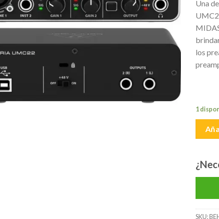
Una de
lista de
UMC22 
deseos
MIDAS.
brindar
los pr
preamp
1 dispo
Aña
¿Nec
SKU:
BE