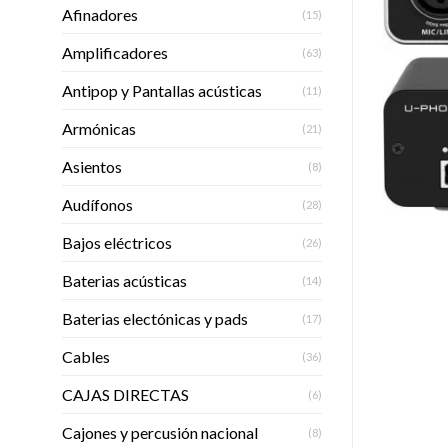
Afinadores
(15)
Amplificadores
(63)
Antipop y Pantallas acústicas
(11)
Armónicas
(21)
Asientos
(8)
Audífonos
(28)
Bajos eléctricos
(26)
Baterias acústicas
(14)
Baterias electónicas y pads
(17)
Cables
(36)
CAJAS DIRECTAS
(6)
Cajones y percusión nacional
(8)