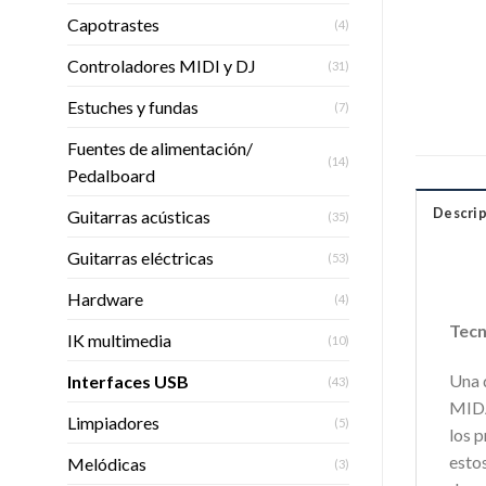
Capotrastes
(4)
Controladores MIDI y DJ
(31)
Estuches y fundas
(7)
Fuentes de alimentación/
(14)
Pedalboard
Descrip
Guitarras acústicas
(35)
Guitarras eléctricas
(53)
Hardware
(4)
Tecn
IK multimedia
(10)
Una 
Interfaces USB
(43)
MIDA
Limpiadores
(5)
los 
esto
Melódicas
(3)