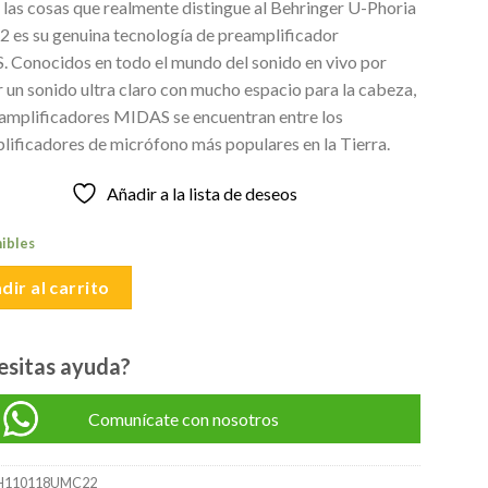
 las cosas que realmente distingue al Behringer U-Phoria
original
actual
es su genuina tecnología de preamplificador
era:
es:
 Conocidos en todo el mundo del sonido en vivo por
S/350.00.
S/300.00.
 un sonido ultra claro con mucho espacio para la cabeza,
eamplificadores MIDAS se encuentran entre los
lificadores de micrófono más populares en la Tierra.
Añadir a la lista de deseos
nibles
dir al carrito
esitas ayuda?
Comunícate con nosotros
H110118UMC22