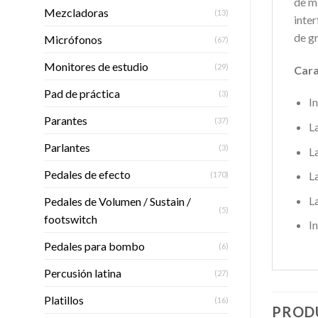
de m
Mezcladoras
(13)
inte
de g
Micrófonos
(67)
Monitores de estudio
(29)
Cara
Pad de práctica
(3)
I
Parantes
(37)
L
Parlantes
(3)
L
Pedales de efecto
L
(170)
L
Pedales de Volumen / Sustain /
(5)
footswitch
I
Pedales para bombo
(6)
Percusión latina
(27)
Platillos
(16)
PROD