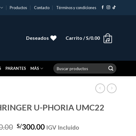
Productos
Contacto
Términos y condiciones
Deseados
Carrito /
S/
0.00
Buscar
S
PARANTES
MÁS
por:
HRINGER U-PHORIA UMC22
El
El
0.00
300.00
S/
IGV Incluido
precio
precio