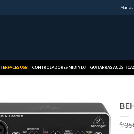
Marcas
NTERFACES USB
CONTROLADORES MIDI Y DJ
GUITARRAS ACÚSTICA
BE
35
S/
Añadir
a la