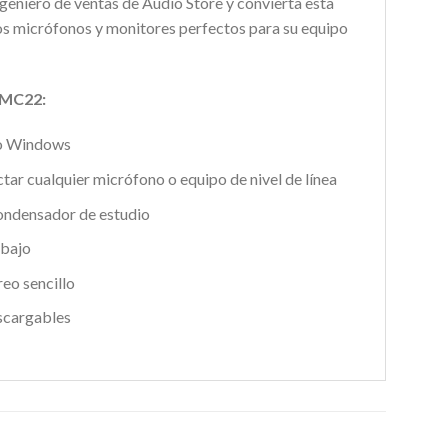
eniero de ventas de Audio Store y convierta esta
s micrófonos y monitores perfectos para su equipo
 UMC22:
 o Windows
r cualquier micrófono o equipo de nivel de línea
condensador de estudio
 bajo
reo sencillo
scargables