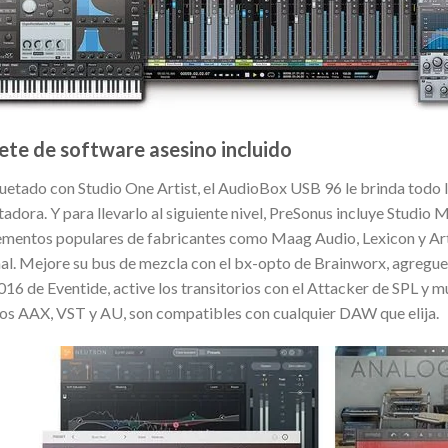
te de software asesino incluido
etado con Studio One Artist, el AudioBox USB 96 le brinda todo l
dora. Y para llevarlo al siguiente nivel, PreSonus incluye Studio M
mentos populares de fabricantes como Maag Audio, Lexicon y Artu
nal. Mejore su bus de mezcla con el bx-opto de Brainworx, agregu
16 de Eventide, active los transitorios con el Attacker de SPL y 
os AAX, VST y AU, son compatibles con cualquier DAW que elija.