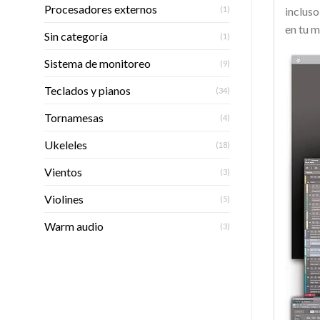
Procesadores externos
(1)
incluso
en tu m
Sin categoría
(1)
Sistema de monitoreo
(9)
Teclados y pianos
(34)
Tornamesas
(4)
Ukeleles
(18)
Vientos
(3)
Violines
(5)
Warm audio
(3)