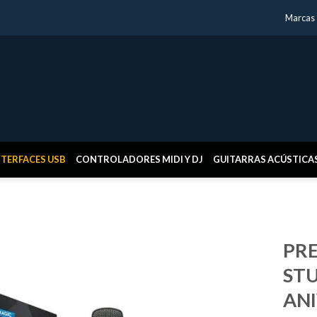
Marcas
NTERFACES USB
CONTROLADORES MIDI Y DJ
GUITARRAS ACÚSTICA
PR
STU
AN
Añadir
a la