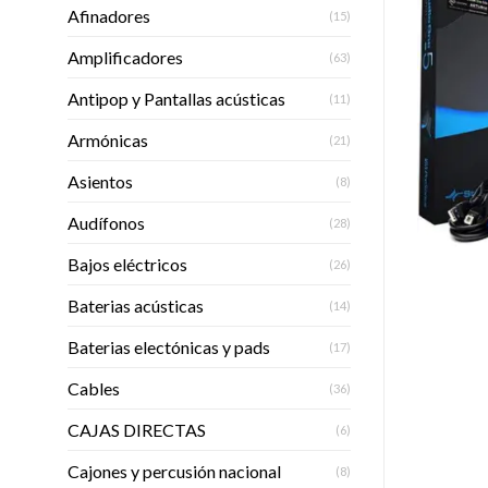
Afinadores
(15)
Amplificadores
(63)
Antipop y Pantallas acústicas
(11)
Armónicas
(21)
Asientos
(8)
Audífonos
(28)
Bajos eléctricos
(26)
Baterias acústicas
(14)
Baterias electónicas y pads
(17)
Cables
(36)
CAJAS DIRECTAS
(6)
Cajones y percusión nacional
(8)