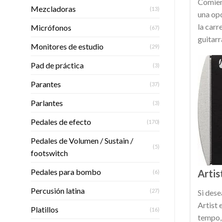
Comien
Mezcladoras
(13)
una opc
la carr
Micrófonos
(67)
guitarr
Monitores de estudio
(29)
Pad de práctica
(3)
Parantes
(37)
Parlantes
(3)
Pedales de efecto
(170)
Pedales de Volumen / Sustain /
(5)
footswitch
Pedales para bombo
Artis
(6)
Percusión latina
(27)
Si dese
Artist 
Platillos
(16)
tempo, 