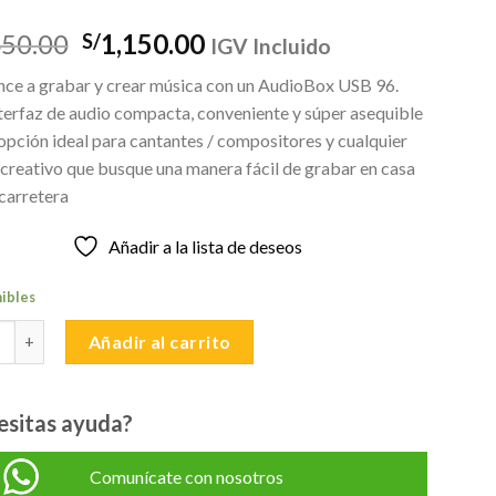
El
El
450.00
1,150.00
S/
IGV Incluido
precio
precio
ce a grabar y crear música con un AudioBox USB 96.
original
actual
nterfaz de audio compacta, conveniente y súper asequible
era:
es:
opción ideal para cantantes / compositores y cualquier
S/1,450.00.
S/1,150.00.
 creativo que busque una manera fácil de grabar en casa
 carretera
Añadir a la lista de deseos
nibles
NUS AUDIOBOX 96K STUDIO BUNDLE 25 ANIVERSARIO cantidad
Añadir al carrito
esitas ayuda?
Comunícate con nosotros