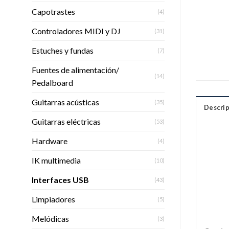
Capotrastes
(4)
Controladores MIDI y DJ
(31)
Estuches y fundas
(7)
Fuentes de alimentación/
(14)
Pedalboard
Guitarras acústicas
(35)
Descrip
Guitarras eléctricas
(53)
Hardware
(4)
IK multimedia
(10)
Interfaces USB
(43)
Limpiadores
(5)
Melódicas
(3)