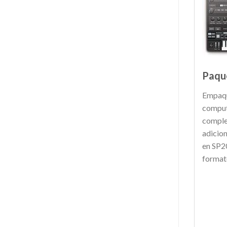
Paque
Empaqu
computa
comple
adicio
en SP20
format