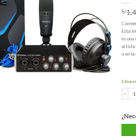
lista de
1,
S/
deseos
Comien
Esta i
es una 
artista
o en la
2 dispo
PRESO
¿Nec