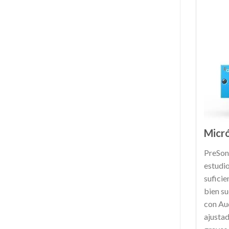
Micr
PreSon
estudi
suficie
bien su
con Aud
ajustad