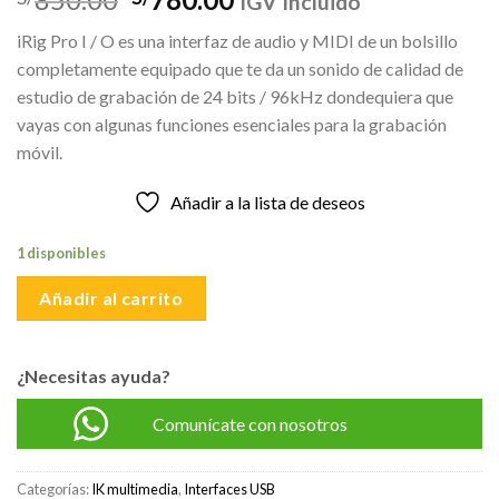
IGV Incluido
precio
precio
iRig Pro I / O es una interfaz de audio y MIDI de un bolsillo
original
actual
completamente equipado que te da un sonido de calidad de
era:
es:
estudio de grabación de 24 bits / 96kHz dondequiera que
S/850.00.
S/780.00.
vayas con algunas funciones esenciales para la grabación
móvil.
Añadir a la lista de deseos
1 disponibles
Añadir al carrito
¿Necesitas ayuda?
Comunícate con nosotros
Categorías:
IK multimedia
,
Interfaces USB