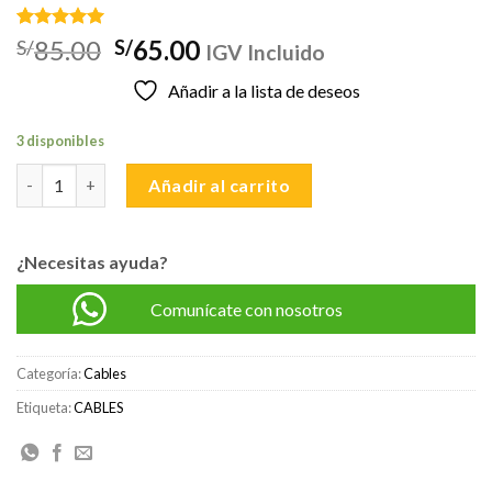
Valorado
1
El
El
85.00
65.00
S/
S/
IGV Incluido
con
5.00
precio
precio
de 5 en
Añadir a la lista de deseos
base a
original
actual
valoración
era:
es:
de un
3 disponibles
cliente
S/85.00.
S/65.00.
VOX VGS-30 CABLE GUITARA - 3 mts. cantidad
Añadir al carrito
¿Necesitas ayuda?
Comunícate con nosotros
Categoría:
Cables
Etiqueta:
CABLES