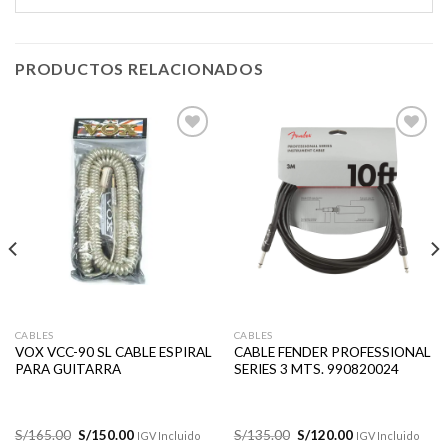
PRODUCTOS RELACIONADOS
Añadir
Añadir
a la
a la
lista de
lista de
deseos
deseos
CABLES
CABLES
VOX VCC-90 SL CABLE ESPIRAL
CABLE FENDER PROFESSIONAL
PARA GUITARRA
SERIES 3 MTS. 990820024
El
El
El
El
S/
165.00
S/
150.00
S/
135.00
S/
120.00
IGV Incluido
IGV Incluido
precio
precio
precio
precio