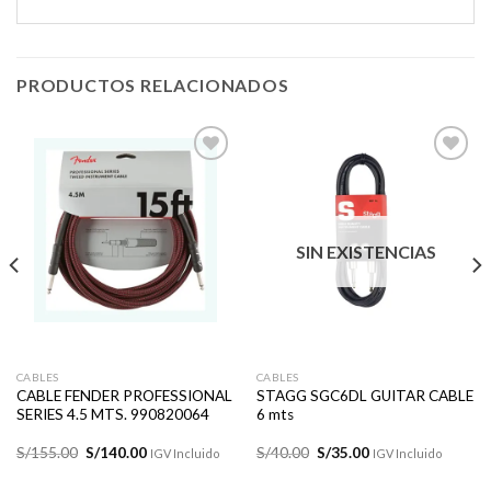
PRODUCTOS RELACIONADOS
Añadir
Añadir
a la
a la
lista de
lista de
SIN EXISTENCIAS
deseos
deseos
CABLES
CABLES
CABLE FENDER PROFESSIONAL
STAGG SGC6DL GUITAR CABLE
SERIES 4.5 MTS. 990820064
6 mts
El
El
El
El
S/
155.00
S/
140.00
S/
40.00
S/
35.00
IGV Incluido
IGV Incluido
precio
precio
precio
precio
original
actual
original
actual