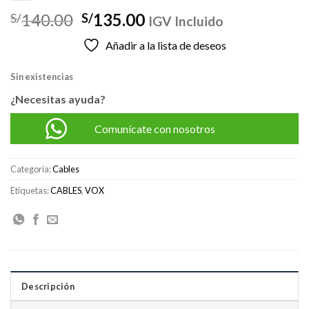
El
El
140.00
135.00
S/
S/
IGV Incluido
precio
precio
Añadir a la lista de deseos
original
actual
era:
es:
Sin existencias
S/140.00.
S/135.00.
¿Necesitas ayuda?
Comunícate con nosotros
Categoría:
Cables
Etiquetas:
CABLES
,
VOX
Descripción