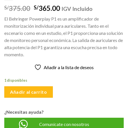
El
El
375.00
365.00
S/
S/
IGV Incluido
precio
precio
El Behringer Powerplay P1 es un amplificador de
original
actual
monitorización individual para auriculares. Tanto en el
era:
es:
escenario como en un estudio, el P1 proporciona una solución
S/375.00.
S/365.00.
de monitoreo personal económica. La salida de auriculares de
alta potencia del P1 garantiza una escucha precisa en todo
momento.
Añadir a la lista de deseos
1 disponibles
Añadir al carrito
¿Necesitas ayuda?
Comunícate con nosotros