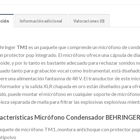
ción
Información adicional
Valoraciones (0)
ehringer
TM1
es un paquete que comprende un micrófono de conden
un protector pop integrado. El micrófono ofrece una cápsula de di
ioide, y por lo tanto es bastante adecuado para rechazar sonidos n
uado tanto para grabación vocal como instrumental, está diseñado
ere una alimentación fantasma de 48 V. El transductor de este micr
sformador y la salida XLR chapada en oro están diseñados para ofre
ido, puede montar el micrófono en cualquier soporte de micrófono ,
ieza separada de malla para filtrar las explosivas explosivas mien
acterísticas Micrófono Condensador BEHRINGER
aquete de micrófono TM1, montura antichoque con protector pop i
ntipolvo