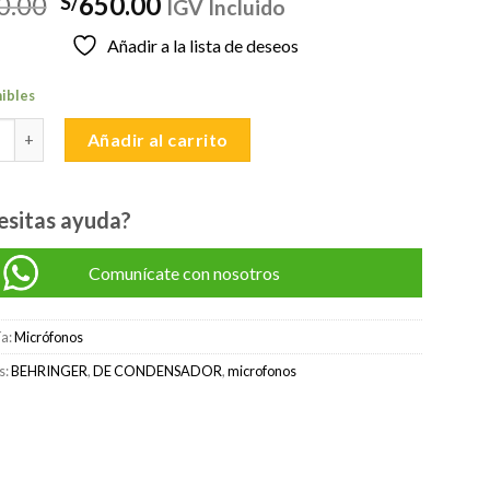
El
El
0.00
650.00
S/
IGV Incluido
precio
precio
Añadir a la lista de deseos
original
actual
era:
es:
nibles
S/700.00.
S/650.00.
GER TM-1 KIT DE MICROFONO cantidad
Añadir al carrito
esitas ayuda?
Comunícate con nosotros
ía:
Micrófonos
s:
BEHRINGER
,
DE CONDENSADOR
,
microfonos