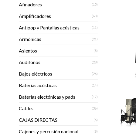
Afinadores
(15)
Amplificadores
(63)
Antipop y Pantallas acústicas
(11)
Armónicas
(21)
Asientos
(8)
Audífonos
(28)
Bajos eléctricos
(26)
Baterias acústicas
(14)
Baterias electónicas y pads
(17)
Cables
(36)
CAJAS DIRECTAS
(6)
Cajones y percusión nacional
(8)