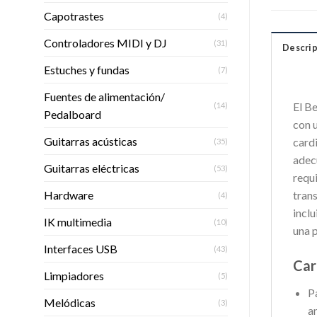
Capotrastes
(4)
Controladores MIDI y DJ
(31)
Descrip
Estuches y fundas
(7)
Fuentes de alimentación/
El B
(14)
Pedalboard
con 
Guitarras acústicas
card
(35)
adec
Guitarras eléctricas
(53)
requi
Hardware
tran
(4)
inclu
IK multimedia
(10)
una p
Interfaces USB
(43)
Car
Limpiadores
(5)
P
Melódicas
(3)
a