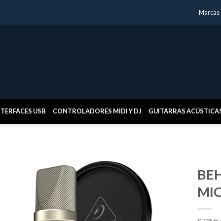
Marcas
NTERFACES USB
CONTROLADORES MIDI Y DJ
GUITARRAS ACÚSTICA
BEH
MI
Añadir
a la