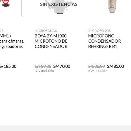
SIN EXISTENCIAS
a la
a la
a la
lista de
lista de
lista d
deseos
deseos
deseo
+
+
OS
MICRÓFONOS
MICRÓFONOS
-MM1+
BOYA BY-M1000
MICROFONO
para cámaras,
MICROFONO DE
CONDENSADOR
y grabadoras
CONDENSADOR
BEHRINGER B1
El
El
El
El
El
El
S/
185.00
S/
500.00
S/
470.00
S/
500.00
S/
485.00
precio
precio
precio
precio
precio
pre
IGV Incluido
IGV Incluido
original
actual
original
actual
original
actu
era:
es:
era:
es:
era:
es:
S/220.00.
S/185.00.
S/500.00.
S/470.00.
S/500.00.
S/48