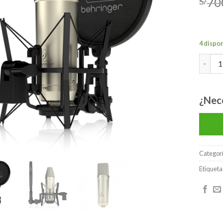
70
S/
lista de
deseos
4 dispo
BEHRIN
¿Nec
Categor
Etiqueta