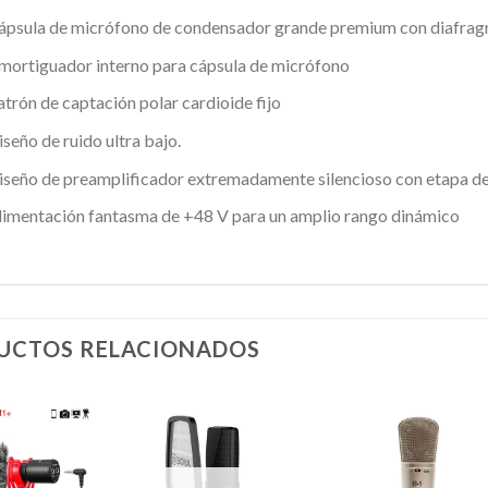
ápsula de micrófono de condensador grande premium con diafragm
mortiguador interno para cápsula de micrófono
atrón de captación polar cardioide fijo
iseño de ruido ultra bajo.
iseño de preamplificador extremadamente silencioso con etapa de
limentación fantasma de +48 V para un amplio rango dinámico
UCTOS RELACIONADOS
Añadir
Añadir
Añadi