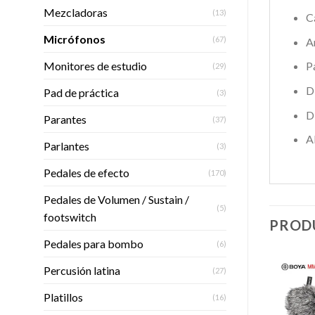
Mezcladoras
(13)
C
Micrófonos
(67)
A
Monitores de estudio
P
(29)
D
Pad de práctica
(3)
D
Parantes
(37)
A
Parlantes
(3)
Pedales de efecto
(170)
Pedales de Volumen / Sustain /
(5)
footswitch
PROD
Pedales para bombo
(6)
Percusión latina
(27)
Platillos
(16)
Añadir
Añadir