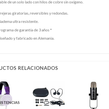
able de un solo lado con hilos de cobre sin oxígeno.
rejeras giratorias, reversibles y redondas.
iadema ultra resistente.
rograma de garantía de 3 años *
iseñado y fabricado en Alemania.
UCTOS RELACIONADOS
Añadir
Añadir
Añadi
XISTENCIAS
a la
a la
a la
lista de
lista de
lista d