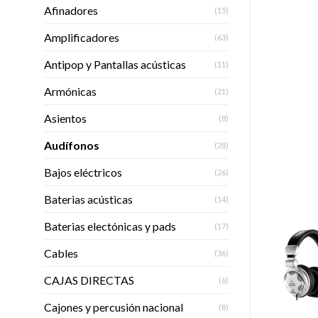
Afinadores
(15)
Amplificadores
(63)
Antipop y Pantallas acústicas
(11)
Armónicas
(21)
Asientos
(8)
Audífonos
(28)
Bajos eléctricos
(26)
Baterias acústicas
(14)
Baterias electónicas y pads
(17)
Cables
(36)
CAJAS DIRECTAS
(6)
Cajones y percusión nacional
(8)