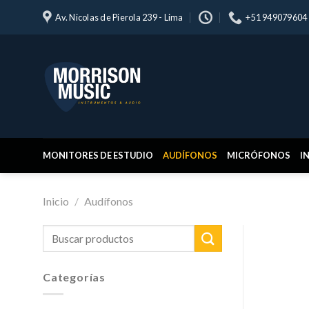
Skip
Av. Nicolas de Pierola 239 - Lima
+51 949079604
to
content
MONITORES DE ESTUDIO
AUDÍFONOS
MICRÓFONOS
I
Inicio
/
Audífonos
Buscar
por:
Categorías