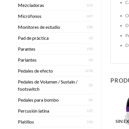
C
Mezcladoras
(13)
O
Micrófonos
(67)
D
Monitores de estudio
(29)
P
Pad de práctica
(3)
D
Parantes
(37)
Parlantes
(3)
Pedales de efecto
(170)
PROD
Pedales de Volumen / Sustain /
(5)
footswitch
Pedales para bombo
(6)
Percusión latina
(27)
Añadir
Añadir
SIN EXISTENCIAS
SIN E
Platillos
a la
a la
(16)
lista de
lista de