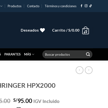
Productos
Contacto
Términos y condiciones
Deseados
Carrito /
S/
0.00
Buscar
S
PARANTES
MÁS
por:
HRINGER HPX2000
El
El
5.00
95.00
S/
IGV Incluido
precio
precio