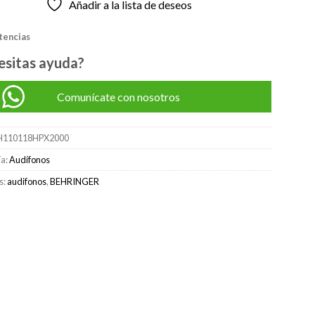
Añadir a la lista de deseos
original
actual
era:
es:
stencias
S/135.00.
S/95.00.
esitas ayuda?
Comunícate con nosotros
H110118HPX2000
ía:
Audífonos
s:
audifonos
,
BEHRINGER