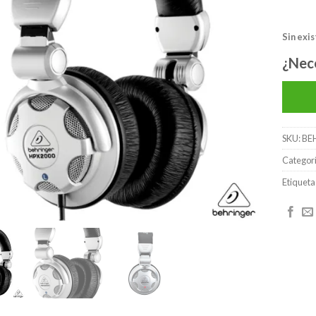
lista de
deseos
Sin exi
¿Nec
SKU:
BE
Categor
Etiqueta