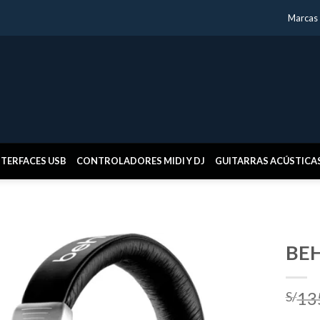
Marcas
NTERFACES USB
CONTROLADORES MIDI Y DJ
GUITARRAS ACÚSTICA
BE
13
S/
Añadir
a la