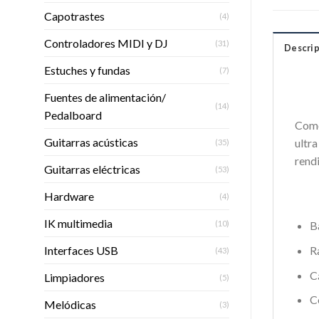
Capotrastes
(4)
Controladores MIDI y DJ
(31)
Descrip
Estuches y fundas
(7)
Fuentes de alimentación/
(14)
Pedalboard
Como
Guitarras acústicas
ultra
(35)
rendi
Guitarras eléctricas
(53)
Hardware
(4)
IK multimedia
(10)
B
Interfaces USB
R
(43)
C
Limpiadores
(5)
C
Melódicas
(3)