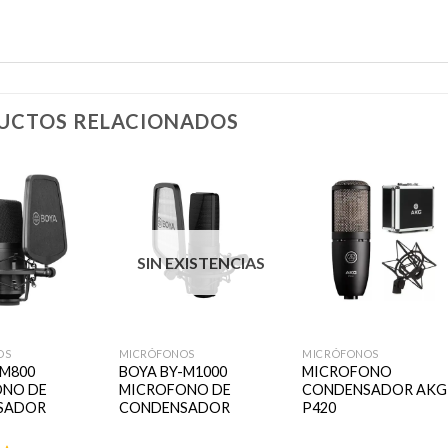
UCTOS RELACIONADOS
Añadir
Añadir
Añadi
SIN EXISTENCIAS
a la
a la
a la
lista de
lista de
lista d
deseos
deseos
deseo
+
+
OS
MICRÓFONOS
MICRÓFONOS
-M800
BOYA BY-M1000
MICROFONO
ONO DE
MICROFONO DE
CONDENSADOR AKG
SADOR
CONDENSADOR
P420