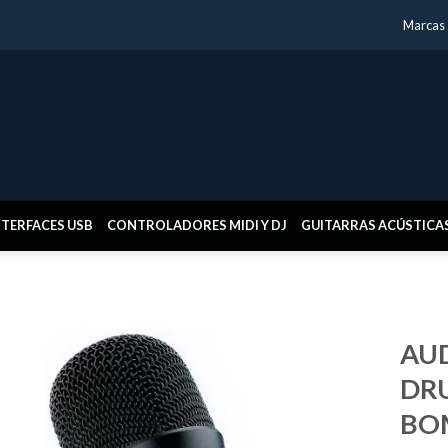
Marcas
NTERFACES USB
CONTROLADORES MIDI Y DJ
GUITARRAS ACÚSTICA
AUD
DR
BO
Añadir
a la