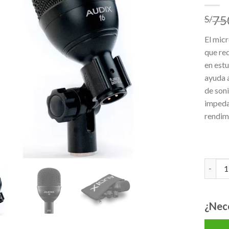
lista de
75
S/
deseos
El mic
que req
en estu
ayuda a
de soni
impeda
rendimi
AUDIX 
¿Nec