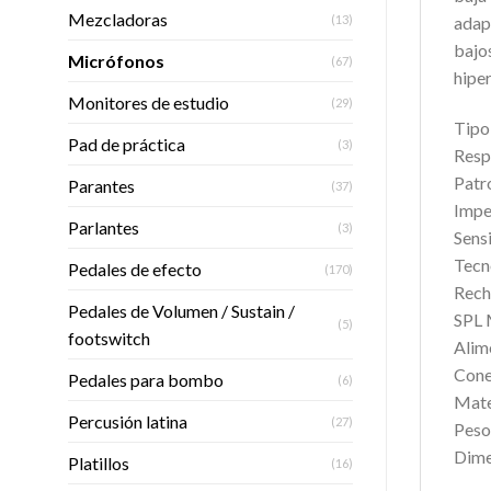
Mezcladoras
(13)
adap
bajo
Micrófonos
(67)
hipe
Monitores de estudio
(29)
Tipo
Pad de práctica
(3)
Resp
Patr
Parantes
(37)
Impe
Parlantes
(3)
Sens
Tecn
Pedales de efecto
(170)
Rech
Pedales de Volumen / Sustain /
SPL 
(5)
footswitch
Alim
Cone
Pedales para bombo
(6)
Mate
Percusión latina
(27)
Peso
Dime
Platillos
(16)