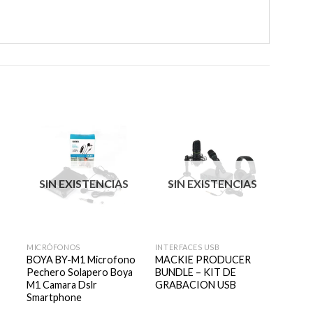
r
Añadir
Añadir
SIN EXISTENCIAS
SIN EXISTENCIAS
a la
a la
e
lista de
lista de
s
deseos
deseos
+
+
+
MICRÓFONOS
INTERFACES USB
MICRÓ
BOYA BY-M1 Microfono
MACKIE PRODUCER
MICR
Pechero Solapero Boya
BUNDLE – KIT DE
COND
M1 Camara Dslr
GRABACION USB
AUDI
Smartphone
AT20