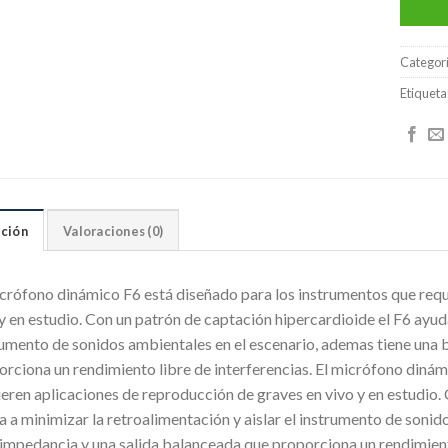
Categor
Etiqueta
ción
Valoraciones (0)
icrófono dinámico F6 está diseñado para los instrumentos que requ
y en estudio. Con un patrón de captación hipercardioide el F6 ayuda
rumento de sonidos ambientales en el escenario, ademas tiene una 
orciona un rendimiento libre de interferencias. El micrófono diná
ieren aplicaciones de reproducción de graves en vivo y en estudio.
 a minimizar la retroalimentación y aislar el instrumento de sonid
 impedancia y una salida balanceada que proporciona un rendimient