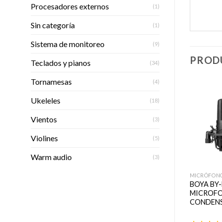
Procesadores externos
(1)
Sin categoría
(1)
Sistema de monitoreo
(9)
PROD
Teclados y pianos
(34)
Tornamesas
(4)
Ukeleles
(18)
Vientos
(3)
Añadir
Añadir
a la
a la
Violines
lista de
lista de
(5)
deseos
deseos
Warm audio
(3)
+
+
+
MICRÓFONOS
MICRÓFONOS
MICRÓFON
MICROFONO
MICROFONO
BOYA BY
CONDENSADOR
CONDENSADOR
MICROF
BEHRINGER B1
BEHRINGER C1U
CONDEN