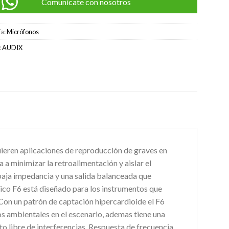
Comunícate con nosotros
ía:
Micrófonos
:
AUDIX
ieren aplicaciones de reproducción de graves en
 a minimizar la retroalimentación y aislar el
baja impedancia y una salida balanceada que
mico F6 está diseñado para los instrumentos que
 Con un patrón de captación hipercardioide el F6
os ambientales en el escenario, ademas tiene una
o libre de interferencias. Respuesta de frecuencia