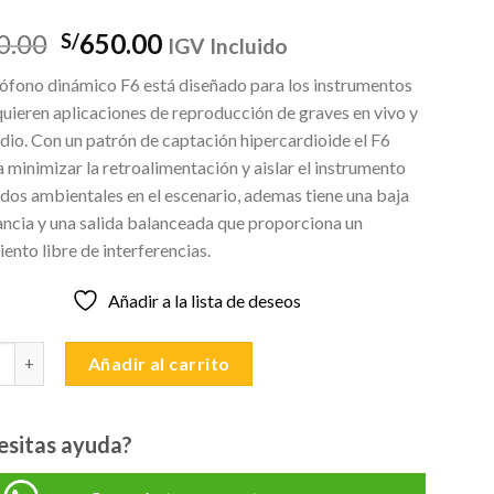
El
El
0.00
650.00
S/
IGV Incluido
precio
precio
rófono dinámico F6 está diseñado para los instrumentos
original
actual
uieren aplicaciones de reproducción de graves en vivo y
era:
es:
dio. Con un patrón de captación hipercardioide el F6
S/750.00.
S/650.00.
 minimizar la retroalimentación y aislar el instrumento
dos ambientales en el escenario, ademas tiene una baja
ncia y una salida balanceada que proporciona un
ento libre de interferencias.
Añadir a la lista de deseos
FUSION SERIES F6 KICK DRUM MICROFONO PARA BOMBO cantid
Añadir al carrito
esitas ayuda?