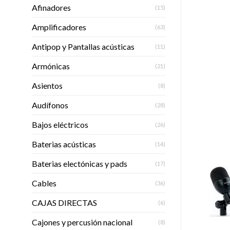
Afinadores
(15)
Amplificadores
(63)
Antipop y Pantallas acústicas
(11)
Armónicas
(21)
Asientos
(8)
Audífonos
(28)
Bajos eléctricos
(26)
Baterias acústicas
(14)
Baterias electónicas y pads
(17)
Cables
(36)
CAJAS DIRECTAS
(6)
Cajones y percusión nacional
(8)