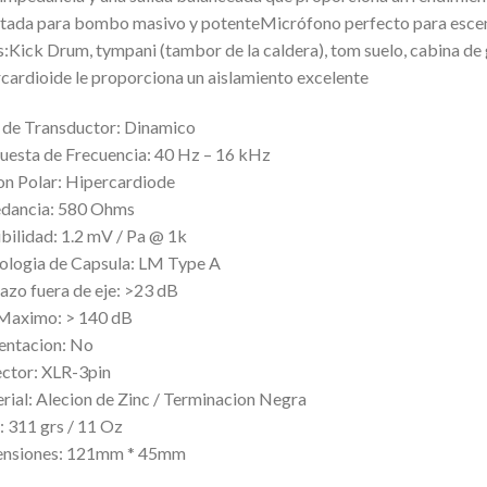
tada para bombo masivo y potenteMicrófono perfecto para escena
s:Kick Drum, tympani (tambor de la caldera), tom suelo, cabina de 
rcardioide le proporciona un aislamiento excelente
 de Transductor: Dinamico
uesta de Frecuencia: 40 Hz – 16 kHz
on Polar: Hipercardiode
dancia: 580 Ohms
ibilidad: 1.2 mV / Pa @ 1k
ologia de Capsula: LM Type A
azo fuera de eje: >23 dB
Maximo: > 140 dB
entacion: No
ctor: XLR-3pin
rial: Alecion de Zinc / Terminacion Negra
: 311 grs / 11 Oz
nsiones: 121mm * 45mm