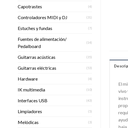
Capotrastes
(4)
Controladores MIDI y DJ
(31)
Estuches y fundas
(7)
Fuentes de alimentación/
(14)
Pedalboard
Guitarras acústicas
(35)
Descrip
Guitarras eléctricas
(53)
Hardware
(4)
El m
IK multimedia
(10)
vivo 
inst
Interfaces USB
(43)
prop
Limpiadores
(5)
requ
ayuda
Melódicas
(3)
baja