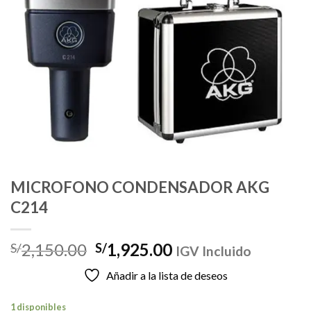
MICROFONO CONDENSADOR AKG
C214
El
El
2,150.00
1,925.00
S/
S/
IGV Incluido
precio
precio
Añadir a la lista de deseos
original
actual
era:
es:
1 disponibles