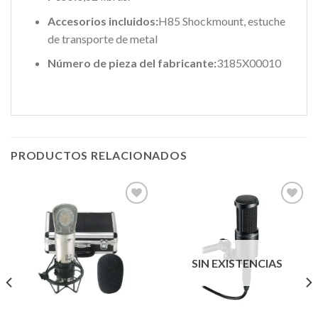
Accesorios incluidos:
H85 Shockmount, estuche
de transporte de metal
Número de pieza del fabricante:
3185X00010
PRODUCTOS RELACIONADOS
Añadir
Añadir
a la
a la
lista de
lista de
SIN EXISTENCIAS
deseos
deseos