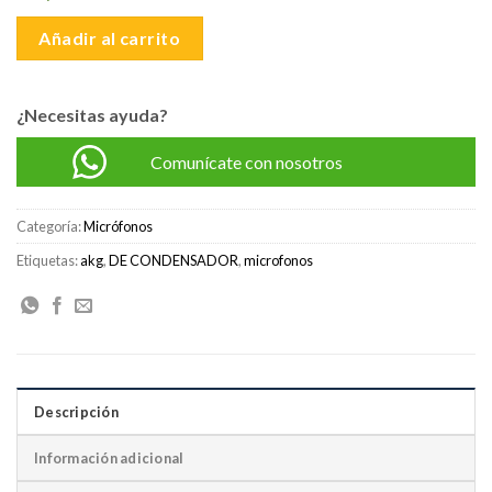
S/2,150.00.
S/1,925.00.
Añadir al carrito
¿Necesitas ayuda?
Comunícate con nosotros
Categoría:
Micrófonos
Etiquetas:
akg
,
DE CONDENSADOR
,
microfonos
Descripción
Información adicional