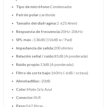
Tipo de micrófono:
Condensador
Patrón polar:
cardioide
Tamaño del diafragma:
1 «(25.4mm)
Respuesta de frecuencia:
20Hz-20kHz
SPL máx .:
136dB (156dB w / Pad)
Impedancia de salida:
200 ohmios
Relación señal / ruido:
81dB (A ponderada)
Ruido propio:
13dB (A ponderado)
Filtro de corte bajo:
160Hz (-6dB / octava)
Almohadillas:
-20dB
Color:
Mate Gris Azul
Conector:
XLR
Peso:
0,62 libras.