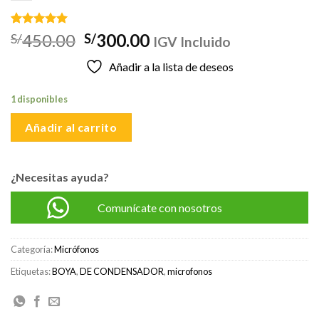
Valorado
1
El
El
450.00
300.00
S/
S/
IGV Incluido
con
5.00
precio
precio
de 5 en
Añadir a la lista de deseos
base a
original
actual
valoración
era:
es:
de un
1 disponibles
cliente
S/450.00.
S/300.00.
Añadir al carrito
¿Necesitas ayuda?
Comunícate con nosotros
Categoría:
Micrófonos
Etiquetas:
BOYA
,
DE CONDENSADOR
,
microfonos