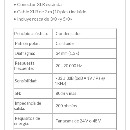
• Conector XLR estándar
• Cable XLR de 3 m (10 pies) incluido
• Incluye rosca de 3/8 «y 5/8»
Principio acústico:
Condensador
Patrón polar:
Cardioide
Diafragma:
34 mm (1,3 «)
Respuesta
20– 20 000 Hz
frecuente:
-33 ± 3dB (0dB = 1V / Pa @
Sensibilidad:
1KHz)
SN:
80dB y más
Impedancia de
200 ohmios
salida:
Requisitos de
Fantasma de 24 V o 48 V
energía: