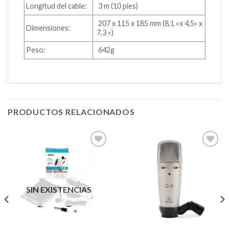
Longitud del cable:
3 m (10 pies)
207 x 115 x 185 mm (8,1 «x 4,5» x
Dimensiones:
7,3 «)
Peso:
642g
PRODUCTOS RELACIONADOS
Añadir
Añadir
a la
a la
lista de
lista de
SIN EXISTENCIAS
deseos
deseos