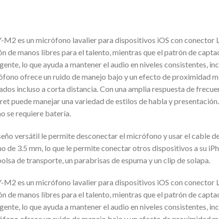
-M2 es un micrófono lavalier para dispositivos iOS con conector Li
n de manos libres para el talento, mientras que el patrón de capta
gente, lo que ayuda a mantener el audio en niveles consistentes, incl
ófono ofrece un ruido de manejo bajo y un efecto de proximidad m
ados incluso a corta distancia. Con una amplia respuesta de frecu
ret puede manejar una variedad de estilos de habla y presentación.
o se requiere batería.
seño versátil le permite desconectar el micrófono y usar el cable 
 de 3.5 mm, lo que le permite conectar otros dispositivos a su iPh
olsa de transporte, un parabrisas de espuma y un clip de solapa.
-M2 es un micrófono lavalier para dispositivos iOS con conector Li
n de manos libres para el talento, mientras que el patrón de capta
gente, lo que ayuda a mantener el audio en niveles consistentes, incl
ófono ofrece un ruido de manejo bajo y un efecto de proximidad m