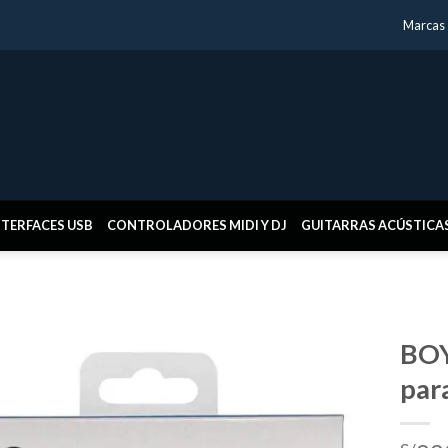
Marcas
NTERFACES USB
CONTROLADORES MIDI Y DJ
GUITARRAS ACÚSTICA
BOY
par
Añadir
a la