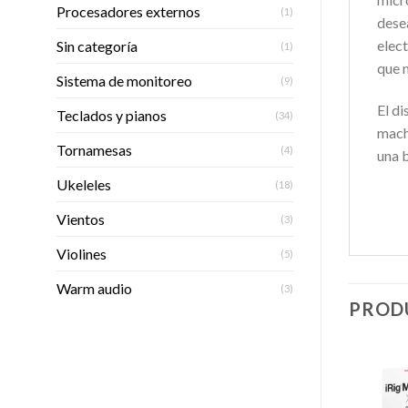
Procesadores externos
(1)
dese
elect
Sin categoría
(1)
que n
Sistema de monitoreo
(9)
El di
Teclados y pianos
(34)
macho
Tornamesas
(4)
una b
Ukeleles
(18)
Vientos
(3)
Violines
(5)
Warm audio
(3)
PROD