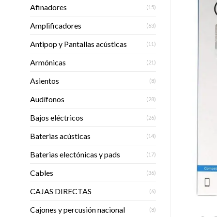
Afinadores
(15)
Amplificadores
(63)
Antipop y Pantallas acústicas
(11)
Armónicas
(21)
Asientos
(8)
Audífonos
(28)
Bajos eléctricos
(26)
Baterias acústicas
(14)
Baterias electónicas y pads
(17)
Cables
(36)
CAJAS DIRECTAS
(6)
Cajones y percusión nacional
(8)