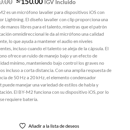
El
El
0.00
150.00
S/
IGV Incluido
precio
precio
2 es un micrófono lavalier para dispositivos iOS con
original
actual
r Lightning. El diseño lavalier con clip proporciona una
era:
es:
de manos libres para el talento, mientras que el patrón
S/220.00.
S/150.00.
ación omnidireccional le da al micrófono una calidad
nte, lo que ayuda a mantener el audio en niveles
entes, incluso cuando el talento se aleja de la cápsula. El
ono ofrece un ruido de manejo bajo y un efecto de
idad mínimo, manteniendo bajo control los graves no
s incluso a corta distancia. Con una amplia respuesta de
ncia de 50 Hz a 20 kHz, el elemento condensador
t puede manejar una variedad de estilos de habla y
ación. El BY-M2 funciona con su dispositivo iOS, por lo
se requiere batería.
Añadir a la lista de deseos