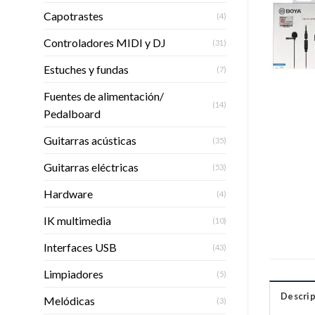
Capotrastes
(4)
Controladores MIDI y DJ
(31)
Estuches y fundas
(7)
Fuentes de alimentación/
(14)
Pedalboard
Guitarras acústicas
(35)
Guitarras eléctricas
(53)
Hardware
(4)
IK multimedia
(10)
Interfaces USB
(43)
Limpiadores
(5)
Descrip
Melódicas
(3)