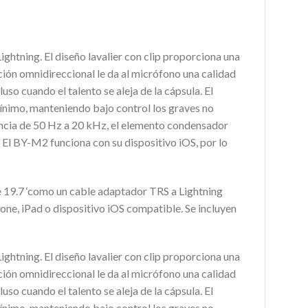
ghtning. El diseño lavalier con clip proporciona una
ción omnidireccional le da al micrófono una calidad
uso cuando el talento se aleja de la cápsula. El
ínimo, manteniendo bajo control los graves no
encia de 50 Hz a 20 kHz, el elemento condensador
 El BY-M2 funciona con su dispositivo iOS, por lo
de 19.7 ‘como un cable adaptador TRS a Lightning
one, iPad o dispositivo iOS compatible. Se incluyen
ghtning. El diseño lavalier con clip proporciona una
ción omnidireccional le da al micrófono una calidad
uso cuando el talento se aleja de la cápsula. El
ínimo, manteniendo bajo control los graves no