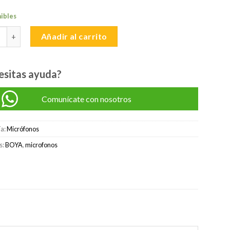
nibles
-M2 micrófono lavalier para dispositivos iOS Lightning cantidad
Añadir al carrito
esitas ayuda?
Comunícate con nosotros
ía:
Micrófonos
s:
BOYA
,
microfonos