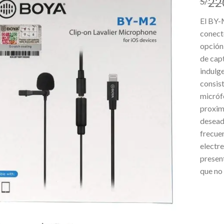
22
S/
lista de
deseos
El BY-M
conecto
opción 
de capt
indulge
consist
micróf
proxim
deseado
frecue
electre
present
que no 