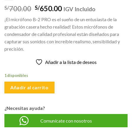
El
El
700.00
650.00
S/
S/
IGV Incluido
precio
precio
¡El micrófono B-2 PRO es el sueño de un entusiasta de la
original
actual
grabación casera hecho realidad! Estos micrófonos de
era:
es:
condensador de calidad profesional están diseñados para
S/700.00.
S/650.00.
capturar sus sonidos con increíble realismo, sensibilidad y
precisión.
Añadir a la lista de deseos
1 disponibles
Añadir al carrito
¿Necesitas ayuda?
Comunícate con nosotros