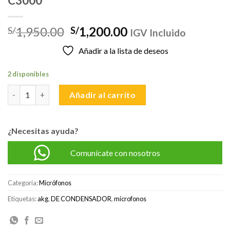
C3000
El
El
1,950.00
1,200.00
S/
S/
IGV Incluido
precio
precio
Añadir a la lista de deseos
original
actual
era:
es:
2 disponibles
S/1,950.00.
S/1,200.00.
MICROFONO DE CONDENSADOR AKG C3000 cantidad
Añadir al carrito
¿Necesitas ayuda?
Comunícate con nosotros
Categoría:
Micrófonos
Etiquetas:
akg
,
DE CONDENSADOR
,
microfonos