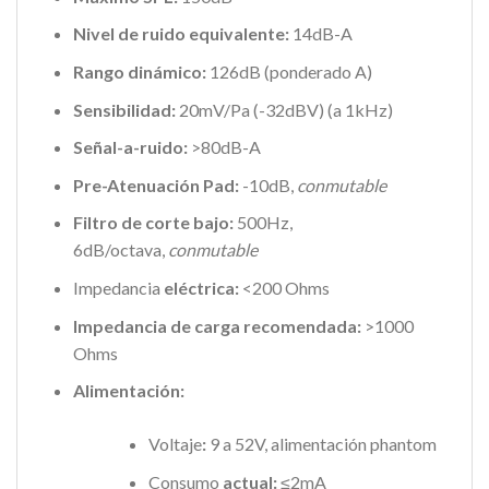
Nivel de ruido equivalente:
14dB-A
Rango dinámico:
126dB (ponderado A)
Sensibilidad:
20mV/Pa (-32dBV) (a 1kHz)
Señal-a-ruido:
>80dB-A
Pre-Atenuación Pad:
-10dB,
conmutable
Filtro de corte bajo:
500Hz,
6dB/octava,
conmutable
Impedancia
eléctrica:
<200 Ohms
Impedancia de carga recomendada:
>1000
Ohms
Alimentación:
Voltaje
:
9 a 52V, alimentación phantom
Consumo
actual:
≤2mA