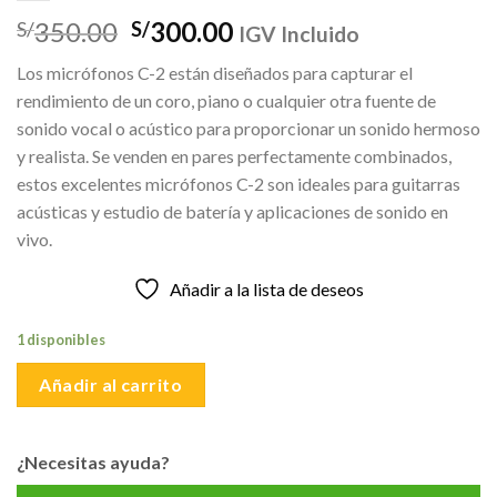
El
El
350.00
300.00
S/
S/
IGV Incluido
precio
precio
Los micrófonos C-2 están diseñados para capturar el
original
actual
rendimiento de un coro, piano o cualquier otra fuente de
era:
es:
sonido vocal o acústico para proporcionar un sonido hermoso
S/350.00.
S/300.00.
y realista.
Se venden en pares perfectamente combinados,
estos excelentes micrófonos C-2 son ideales para guitarras
acústicas y estudio de batería y aplicaciones de sonido en
vivo.
Añadir a la lista de deseos
1 disponibles
Añadir al carrito
¿Necesitas ayuda?