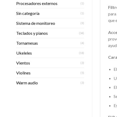
Procesadores externos
(1)
Filt
Sin categoría
para 
(1)
que e
Sistema de monitoreo
(9)
Acce
Teclados y pianos
(34)
prov
Tornamesas
(4)
ayud
Ukeleles
(18)
Cara
Vientos
(3)
E
Violines
(5)
U
Warm audio
(3)
El
S
E