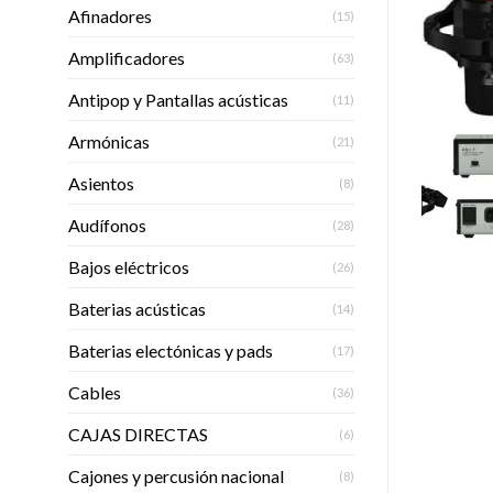
Afinadores
(15)
Amplificadores
(63)
Antipop y Pantallas acústicas
(11)
Armónicas
(21)
Asientos
(8)
Audífonos
(28)
Bajos eléctricos
(26)
Baterias acústicas
(14)
Baterias electónicas y pads
(17)
Cables
(36)
CAJAS DIRECTAS
(6)
Cajones y percusión nacional
(8)