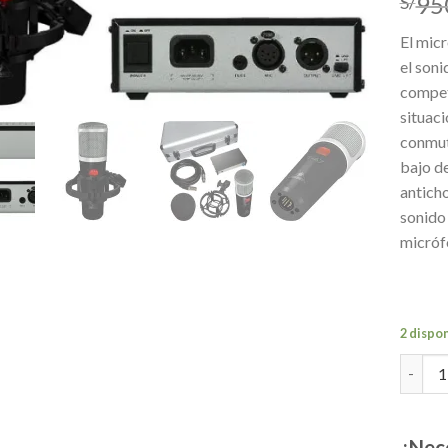
95
S/
lista de
deseos
El mic
el soni
competi
situaci
conmuta
bajo de
anticho
sonido 
micróf
2 dispo
MICRO
¿Nec