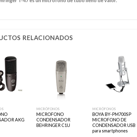
ehringer T-47 es un micrófono de tubo lleno de valor.
UCTOS RELACIONADOS
Añadir
Añadir
Añadi
a la
a la
a la
lista de
lista de
lista d
deseos
deseos
deseo
+
+
OS
MICRÓFONOS
MICRÓFONOS
ONO
MICROFONO
BOYA BY-PM700SP
SADOR AKG
CONDENSADOR
MICROFONO DE
BEHRINGER C1U
CONDENSADOR USB
para smartphones