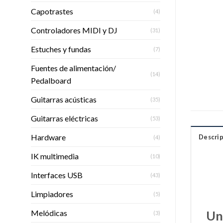
Capotrastes
(4)
Controladores MIDI y DJ
(31)
Estuches y fundas
(7)
Fuentes de alimentación/
(14)
Pedalboard
Guitarras acústicas
(35)
Guitarras eléctricas
(53)
Hardware
Descrip
(4)
IK multimedia
(10)
Interfaces USB
(43)
Limpiadores
(5)
Melódicas
Un
(3)