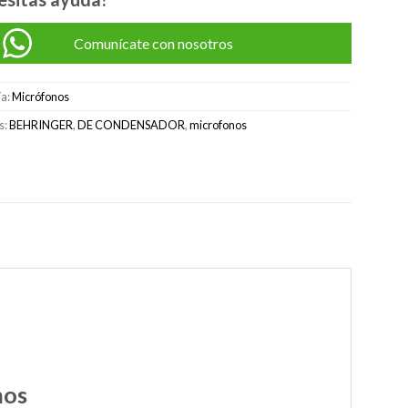
Comunícate con nosotros
ía:
Micrófonos
s:
BEHRINGER
,
DE CONDENSADOR
,
microfonos
nos