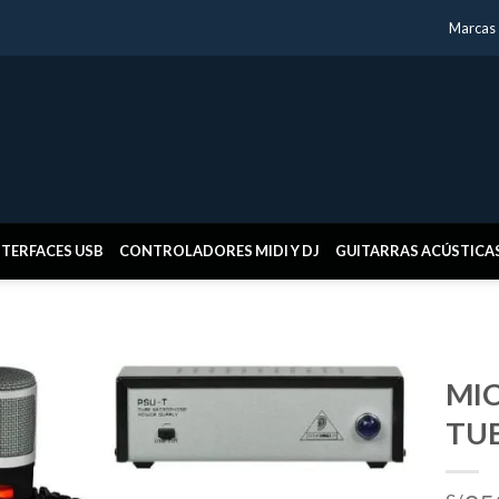
Marcas
NTERFACES USB
CONTROLADORES MIDI Y DJ
GUITARRAS ACÚSTICA
MI
TU
Añadir
a la