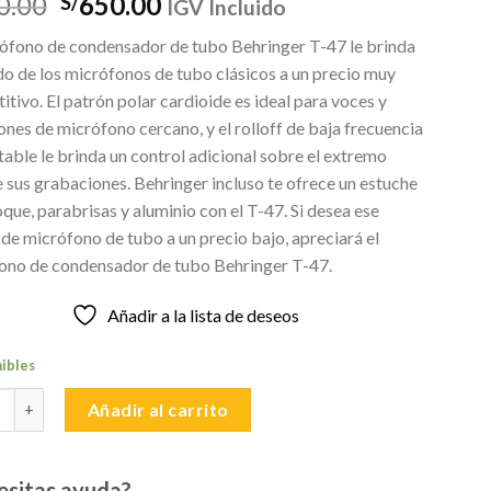
El
El
0.00
650.00
S/
IGV Incluido
precio
precio
rófono de condensador de tubo Behringer T-47 le brinda
original
actual
do de los micrófonos de tubo clásicos a un precio muy
era:
es:
tivo. El patrón polar cardioide es ideal para voces y
S/950.00.
S/650.00.
ones de micrófono cercano, y el rolloff de baja frecuencia
ble le brinda un control adicional sobre el extremo
 sus grabaciones. Behringer incluso te ofrece un estuche
que, parabrisas y aluminio con el T-47. Si desea ese
de micrófono de tubo a un precio bajo, apreciará el
ono de condensador de tubo Behringer T-47.
Añadir a la lista de deseos
nibles
FONO CONDENSADOR DE TUBO BEHRINGER T47 cantidad
Añadir al carrito
esitas ayuda?