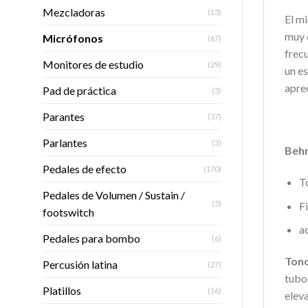
Mezcladoras
(13)
El m
muy c
Micrófonos
(67)
frec
Monitores de estudio
(29)
un es
apre
Pad de práctica
(3)
Parantes
(37)
Parlantes
(3)
Behr
Pedales de efecto
(170)
T
Pedales de Volumen / Sustain /
(5)
F
footswitch
a
Pedales para bombo
(6)
Tono
Percusión latina
(27)
tubo.
Platillos
(16)
eleva