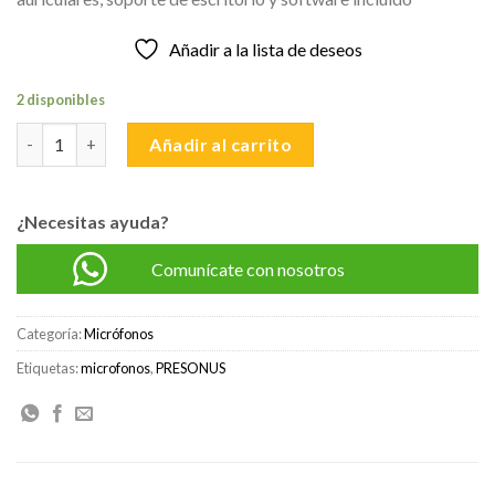
S/950.00.
S/650.00.
Añadir a la lista de deseos
2 disponibles
PRESONUS REVELATOR MICROFONO USB cantidad
Añadir al carrito
¿Necesitas ayuda?
Comunícate con nosotros
Categoría:
Micrófonos
Etiquetas:
microfonos
,
PRESONUS