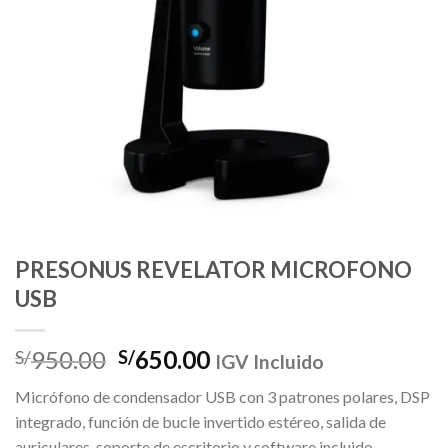
PRESONUS REVELATOR MICROFONO
USB
El
El
950.00
650.00
S/
S/
IGV Incluido
precio
precio
Micrófono de condensador USB con 3 patrones polares, DSP
original
actual
integrado, función de bucle invertido estéreo, salida de
era:
es:
auriculares, soporte de escritorio y software incluido