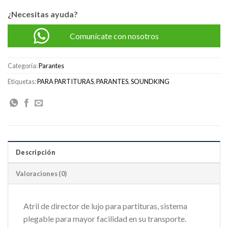
S/145.00.
S/140.00.
¿Necesitas ayuda?
Comunícate con nosotros
Categoría:
Parantes
Etiquetas:
PARA PARTITURAS
,
PARANTES
,
SOUNDKING
Descripción
Valoraciones (0)
Atril de director de lujo para partituras, sistema
plegable para mayor facilidad en su transporte.