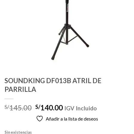
SOUNDKING DF013B ATRIL DE
PARRILLA
El
El
145.00
140.00
S/
S/
IGV Incluido
precio
precio
Añadir a la lista de deseos
original
actual
era:
es:
Sin existencias