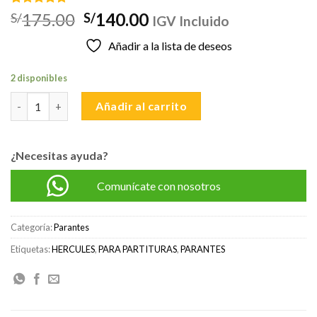
Valorado
1
El
El
175.00
140.00
S/
S/
IGV Incluido
con
5.00
precio
precio
de 5 en
Añadir a la lista de deseos
base a
original
actual
valoración
era:
es:
de un
2 disponibles
cliente
S/175.00.
S/140.00.
HERCULES BS118BB ATRIL CON FUNDA cantidad
Añadir al carrito
¿Necesitas ayuda?
Comunícate con nosotros
Categoría:
Parantes
Etiquetas:
HERCULES
,
PARA PARTITURAS
,
PARANTES