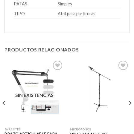
PATAS
Simples
TIPO
Atril para partituras
PRODUCTOS RELACIONADOS
Añadir
Añadir
a la
a la
lista de
lista de
SIN EXISTENCIAS
deseos
deseos
PARANTES
MICRÓFONOS