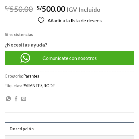
El
El
550.00
500.00
S/
S/
IGV Incluido
precio
precio
Añadir a la lista de deseos
original
actual
era:
es:
Sin existencias
S/550.00.
S/500.00.
¿Necesitas ayuda?
Comunícate con nosotros
Categoría:
Parantes
Etiquetas:
PARANTES
,
RODE
Descripción