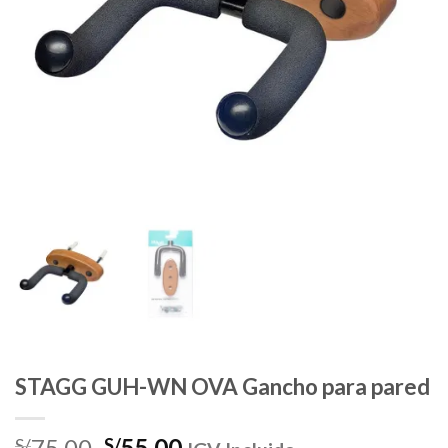
STAGG GUH-WN OVA Gancho para pared
El
El
75.00
55.00
S/
S/