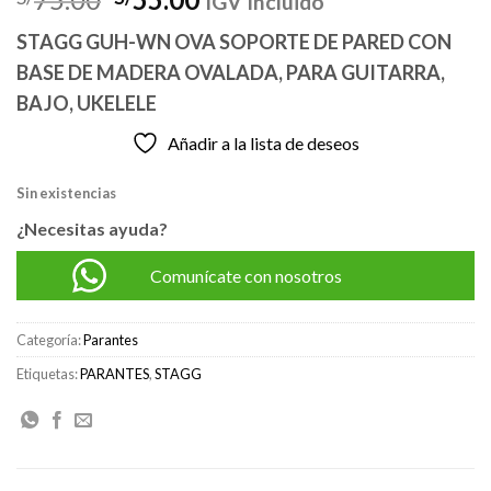
IGV Incluido
precio
precio
STAGG GUH-WN OVA SOPORTE DE PARED CON
original
actual
BASE DE MADERA OVALADA, PARA GUITARRA,
era:
es:
S/75.00.
S/55.00.
BAJO, UKELELE
Añadir a la lista de deseos
Sin existencias
¿Necesitas ayuda?
Comunícate con nosotros
Categoría:
Parantes
Etiquetas:
PARANTES
,
STAGG