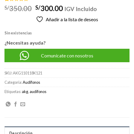
Valorado
1
El
El
350.00
300.00
S/
S/
IGV Incluido
con
precio
precio
1.00
Añadir a la lista de deseos
de
original
actual
5
era:
es:
en
Sin existencias
base
S/350.00.
S/300.00.
a
¿Necesitas ayuda?
valoración
de
un
Comunícate con nosotros
cliente
SKU:
AKG110118K121
Categoría:
Audífonos
Etiquetas:
akg
,
audifonos
Descripción