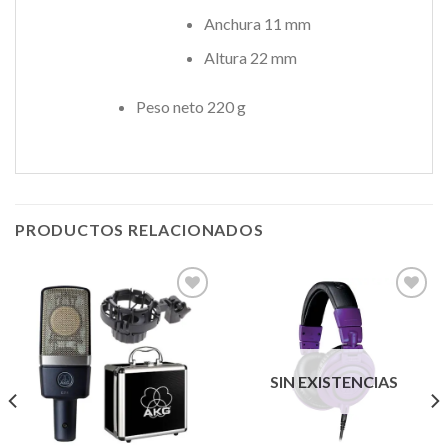
Anchura 11 mm
Altura 22 mm
Peso neto 220 g
PRODUCTOS RELACIONADOS
Añadir
Añadir
a la
a la
lista de
lista de
SIN EXISTENCIAS
deseos
deseos