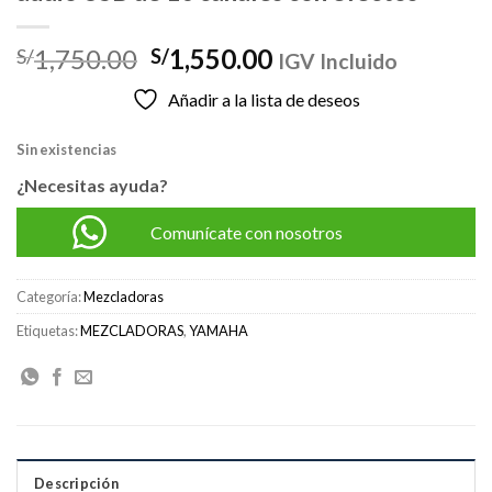
El
El
1,750.00
1,550.00
S/
S/
IGV Incluido
precio
precio
Añadir a la lista de deseos
original
actual
era:
es:
Sin existencias
S/1,750.00.
S/1,550.00.
¿Necesitas ayuda?
Comunícate con nosotros
Categoría:
Mezcladoras
Etiquetas:
MEZCLADORAS
,
YAMAHA
Descripción