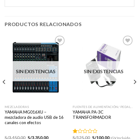
PRODUCTOS RELACIONADOS
Añadir
Añadir
a la
a la
lista de
lista de
SIN EXISTENCIAS
SIN EXISTENCIAS
deseos
deseos
MEZCLADORAS
FUENTES DE ALIMENTACIÓN/ PEDALBOARD
YAMAHA MG016XU –
YAMAHA PA-3C
mezcladora de audio USB de 16
TRANSFORMADOR
canales con efectos
El
El
El
El
S/
3,450.00
S/
3,350.00
S/
125.00
S/
100.00
Valorado
IGV Incluido