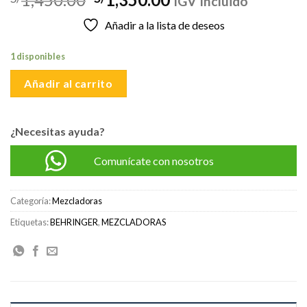
IGV Incluido
precio
precio
Añadir a la lista de deseos
original
actual
era:
es:
1 disponibles
S/1,450.00.
S/1,350.00.
Añadir al carrito
¿Necesitas ayuda?
Comunícate con nosotros
Categoría:
Mezcladoras
Etiquetas:
BEHRINGER
,
MEZCLADORAS