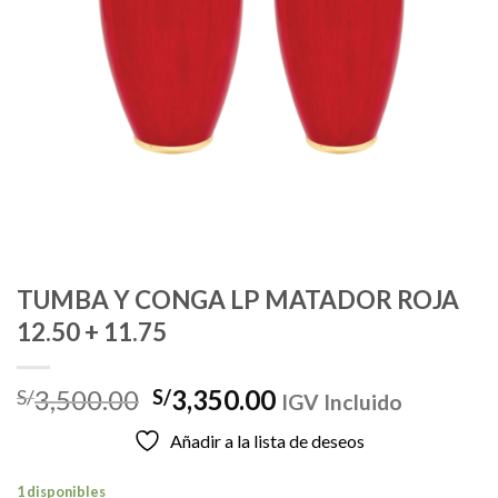
TUMBA Y CONGA LP MATADOR ROJA
12.50 + 11.75
El
El
3,500.00
3,350.00
S/
S/
IGV Incluido
precio
precio
Añadir a la lista de deseos
original
actual
era:
es:
1 disponibles