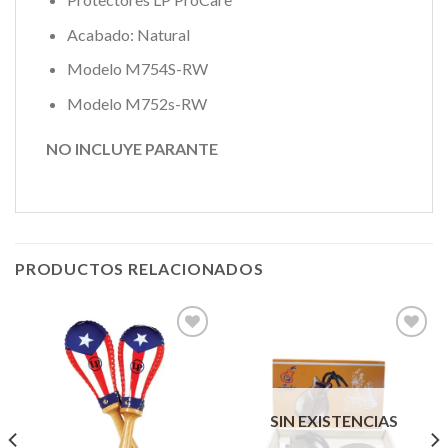
Acabado: Natural
Modelo
M754S-RW
Modelo M752s-RW
NO INCLUYE PARANTE
PRODUCTOS RELACIONADOS
Añadir
Añadir
a la
a la
lista de
lista de
SIN EXISTENCIAS
deseos
deseos