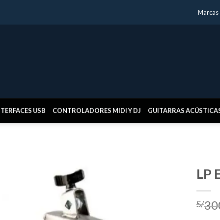
Marcas
NTERFACES USB
CONTROLADORES MIDI Y DJ
GUITARRAS ACÚSTICA
LP 
30
S/
Añadir
a la