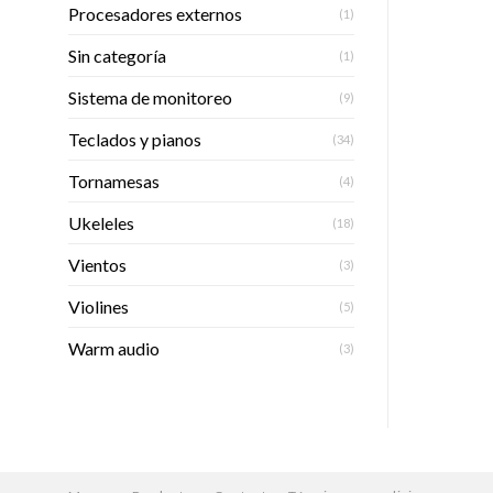
Procesadores externos
(1)
Sin categoría
(1)
Sistema de monitoreo
(9)
Teclados y pianos
(34)
Tornamesas
(4)
Ukeleles
(18)
Vientos
(3)
Violines
(5)
Warm audio
(3)