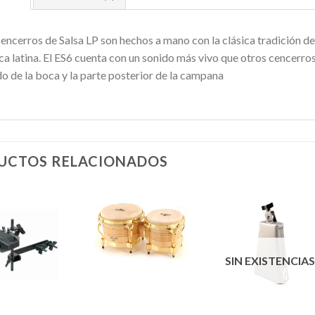
encerros de Salsa LP son hechos a mano con la clásica tradición de
a latina. El ES6 cuenta con un sonido más vivo que otros cencerros
o de la boca y la parte posterior de la campana
UCTOS RELACIONADOS
Añadir
Añadir
Añadi
SIN EXISTENCIA
a la
a la
a la
lista de
lista de
lista d
deseos
deseos
deseo
+
+