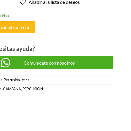
Añadir a la lista de deseos
original
actual
era:
es:
nibles
S/300.00.
S/275.00.
dir al carrito
esitas ayuda?
Comunícate con nosotros
ía:
Percusión latina
s:
CAMPANA
,
PERCUSION