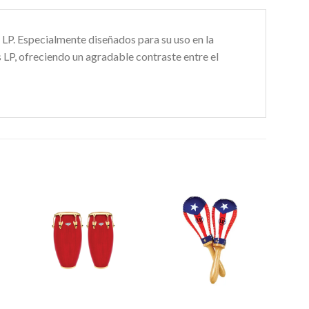
 LP. Especialmente diseñados para su uso en la
 LP, ofreciendo un agradable contraste entre el
r
Añadir
Añadir
S
a la
a la
e
lista de
lista de
s
deseos
deseos
+
+
+