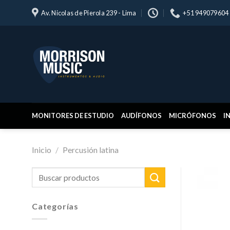
Skip
Av. Nicolas de Pierola 239 - Lima
+51 949079604
to
content
MONITORES DE ESTUDIO
AUDÍFONOS
MICRÓFONOS
I
Inicio
/
Percusión latina
Buscar
por:
Categorías