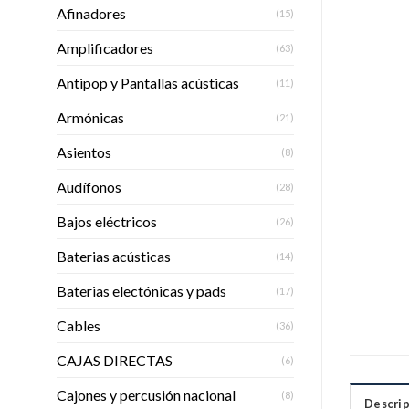
Afinadores
(15)
Amplificadores
(63)
Antipop y Pantallas acústicas
(11)
Armónicas
(21)
Asientos
(8)
Audífonos
(28)
Bajos eléctricos
(26)
Baterias acústicas
(14)
Baterias electónicas y pads
(17)
Cables
(36)
CAJAS DIRECTAS
(6)
Cajones y percusión nacional
(8)
Descrip