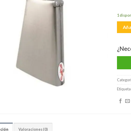
lista de
deseos
1 dispo
Aña
¿Nec
Categor
Etiqueta
ción
Valoraciones (0)