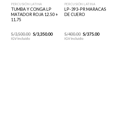
PERCUSIÓN LATINA
PERCUSIÓN LATINA
PERCUS
TUMBA Y CONGA LP
LP-393-PR MARACAS
JAMB
MATADOR ROJA 12.50 +
DE CUERO
LP120
11.75
El
El
El
El
S/
3,500.00
S/
3,350.00
S/
400.00
S/
375.00
S/
220.
cio
precio
precio
precio
precio
IGV Incluido
IGV Incluido
IGV Inc
al
original
actual
original
actual
era:
es:
era:
es:
0.00.
S/3,500.00.
S/3,350.00.
S/400.00.
S/375.00.