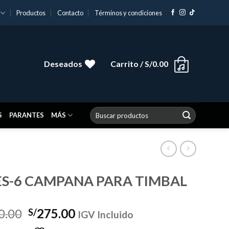
Productos
Contacto
Términos y condiciones
Deseados
Carrito /
S/
0.00
Buscar
S
PARANTES
MÁS
por:
ES-6 CAMPANA PARA TIMBAL
El
El
0.00
275.00
S/
IGV Incluido
precio
precio