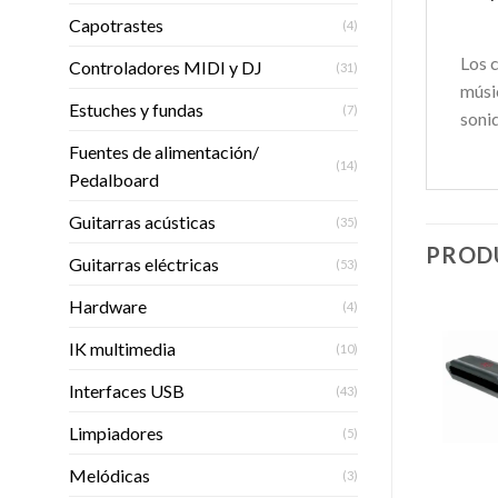
Capotrastes
(4)
Los c
Controladores MIDI y DJ
(31)
músic
Estuches y fundas
(7)
sonid
Fuentes de alimentación/
(14)
Pedalboard
Guitarras acústicas
(35)
PROD
Guitarras eléctricas
(53)
Hardware
(4)
IK multimedia
(10)
Interfaces USB
(43)
Añadir
Añadir
SIN EXISTENCIAS
SIN EXISTENCIAS
a la
a la
lista de
lista de
Limpiadores
(5)
deseos
deseos
Melódicas
+
+
+
(3)